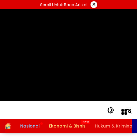
Langsung
×
Scroll Untuk Baca Artikel
ke
konten
Home
Nasional
Ekonomi & Bisnis
Hukum & Kriminal