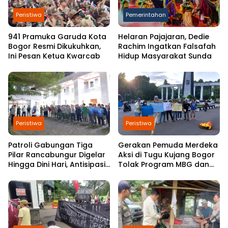
Peristiwa
Pemerintahan
941 Pramuka Garuda Kota
Helaran Pajajaran, Dedie
Bogor Resmi Dikukuhkan,
Rachim Ingatkan Falsafah
Ini Pesan Ketua Kwarcab
Hidup Masyarakat Sunda
Peristiwa
Peristiwa
Patroli Gabungan Tiga
Gerakan Pemuda Merdeka
Pilar Rancabungur Digelar
Aksi di Tugu Kujang Bogor
Hingga Dini Hari, Antisipasi
Tolak Program MBG dan
Gangguan Kamtibmas
Koperasi Merah Putih
Selama Ramadan