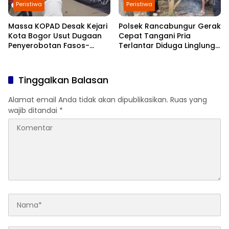
Peristiwa
Peristiwa
Massa KOPAD Desak Kejari
Polsek Rancabungur Gerak
Kota Bogor Usut Dugaan
Cepat Tangani Pria
Penyerobotan Fasos-
Terlantar Diduga Linglung,
Fasum di Cimahpar
Keluarga Jemput Malam
Hari
Tinggalkan Balasan
Alamat email Anda tidak akan dipublikasikan.
Ruas yang
wajib ditandai
*