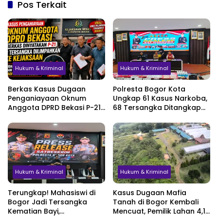
Pos Terkait
Hukum & Kriminal
Hukum & Kriminal
Berkas Kasus Dugaan
Polresta Bogor Kota
Penganiayaan Oknum
Ungkap 61 Kasus Narkoba,
Anggota DPRD Bekasi P-21,
68 Tersangka Ditangkap
Pelimpahan Tersangka
dalam Tiga Bulan
Jadi Sorotan
Hukum & Kriminal
Hukum & Kriminal
Terungkap! Mahasiswi di
Kasus Dugaan Mafia
Bogor Jadi Tersangka
Tanah di Bogor Kembali
Kematian Bayi,
Mencuat, Pemilik Lahan 4,1