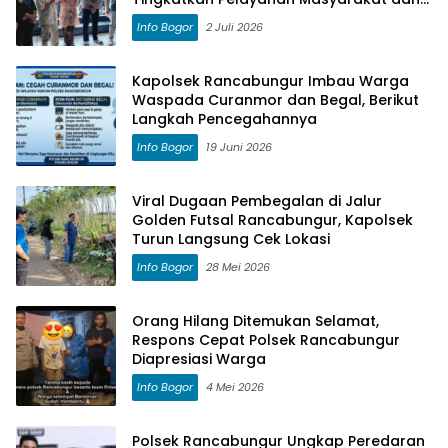
Perkuat Sinergi
Info Bogor
2 Juli 2026
Kapolsek Rancabungur Imbau Warga
Waspada Curanmor dan Begal, Berikut
Langkah Pencegahannya
Info Bogor
19 Juni 2026
Viral Dugaan Pembegalan di Jalur
Golden Futsal Rancabungur, Kapolsek
Turun Langsung Cek Lokasi
Info Bogor
28 Mei 2026
Orang Hilang Ditemukan Selamat,
Respons Cepat Polsek Rancabungur
Diapresiasi Warga
Info Bogor
4 Mei 2026
Polsek Rancabungur Ungkap Peredaran