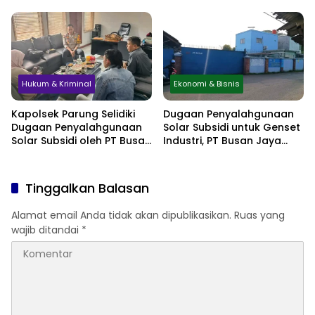
Sembunyikan Kehamilan
Hektare Minta
hingga Simpan Jasad di
Perlindungan Hukum
Lemari
Hukum & Kriminal
Ekonomi & Bisnis
Kapolsek Parung Selidiki
Dugaan Penyalahgunaan
Dugaan Penyalahgunaan
Solar Subsidi untuk Genset
Solar Subsidi oleh PT Busan
Industri, PT Busan Jaya
Jaya Sukses
Sukses Akui Pembelian 60
Liter BBM
Tinggalkan Balasan
Alamat email Anda tidak akan dipublikasikan.
Ruas yang
wajib ditandai
*