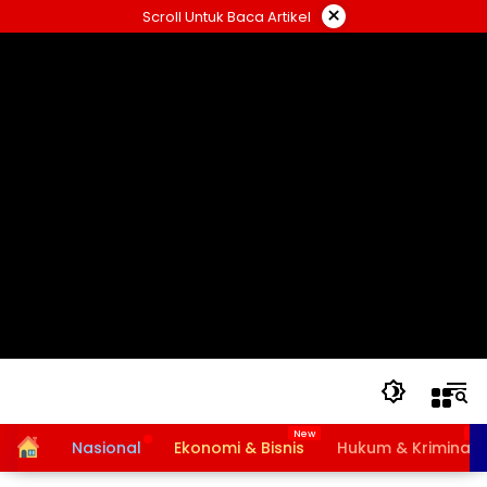
Langsung
×
Scroll Untuk Baca Artikel
ke
konten
Home
Nasional
Ekonomi & Bisnis
Hukum & Kriminal