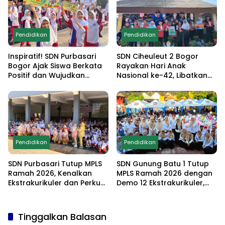
Pendidikan
Pendidikan
Inspiratif! SDN Purbasari
SDN Ciheuleut 2 Bogor
Bogor Ajak Siswa Berkata
Rayakan Hari Anak
Positif dan Wujudkan
Nasional ke-42, Libatkan
Sekolah Ramah Anak
Orang Tua dan Gelar
Lomba Edukatif untuk
Cetak Generasi
Berprestasi
Pendidikan
Pendidikan
SDN Purbasari Tutup MPLS
SDN Gunung Batu 1 Tutup
Ramah 2026, Kenalkan
MPLS Ramah 2026 dengan
Ekstrakurikuler dan Perkuat
Demo 12 Ekstrakurikuler,
Komitmen Sekolah Anti-
Santunan 25 Anak Yatim,
Bullying
dan Komitmen Cetak Siswa
Berprestasi
Tinggalkan Balasan