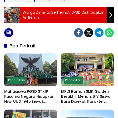
Warga Diminta Berhemat, BPBD Distribusikan
Air Bersih
Pos Terkait
Pendidikan
Pendidikan
Mahasiswa PGSD STKIP
MPLS Ramah SMK Golden
Kusuma Negara Hidupkan
Berakhir Meriah, 613 Siswa
Nilai UUD 1945 Lewat
Baru Dibekali Karakter,
Educamp Inklusif di
Edukasi Anti Narkoba
Monumen Pancasila Sakti
hingga Demo
Ekstrakurikuler