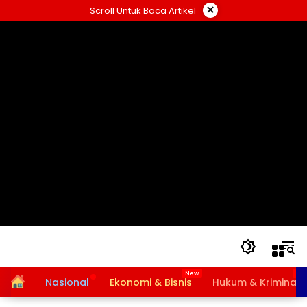
Langsung
×
Scroll Untuk Baca Artikel
ke
konten
Home
Nasional
Ekonomi & Bisnis
Hukum & Kriminal