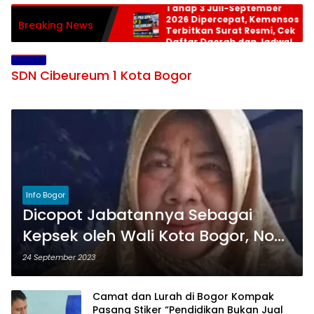
Tahap 3 Juli-September
2026 Dipercepat, Kemensos
Breaking News
Terbitkan Surat Resmi, Cek
Daftar Daerah dan Jadwal
Pencairan
SDN Cibeureum 1 Kota Bogor
Info Bogor
Dicopot Jabatannya Sebagai
Kepsek oleh Wali Kota Bogor, Nopi
Yeni Melawan
24 September 2023
Camat dan Lurah di Bogor Kompak
Pasang Stiker “Pendidikan Bukan Jual