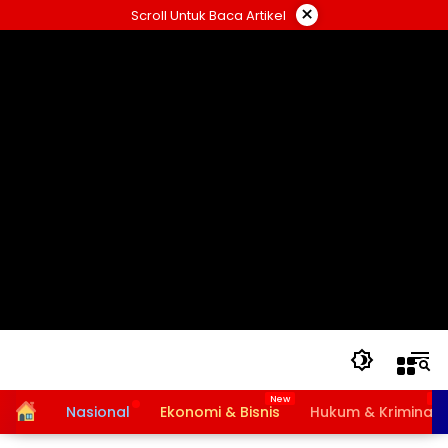
Langsung
×
Scroll Untuk Baca Artikel
ke
konten
Home
Nasional
Ekonomi & Bisnis
Hukum & Kriminal
Bansos PKH dan BPNT