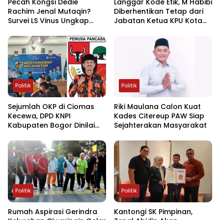
Pecah Kongsi Dedie
Langgar Kode Etik, M Habibi
Rachim Jenal Mutaqin?
Diberhentikan Tetap dari
Survei LS Vinus Ungkap
Jabatan Ketua KPU Kota
Selisih Kepuasan Publik di
Bogor
Bogor
Politik
Politik
Sejumlah OKP di Ciomas
Riki Maulana Calon Kuat
Kecewa, DPD KNPI
Kades Citereup PAW Siap
Kabupaten Bogor Dinilai
Sejahterakan Masyarakat
Tidak Netral dan Terlalu
Intervensi Muscam
Politik
Politik
Rumah Aspirasi Gerindra
Kantongi SK Pimpinan,