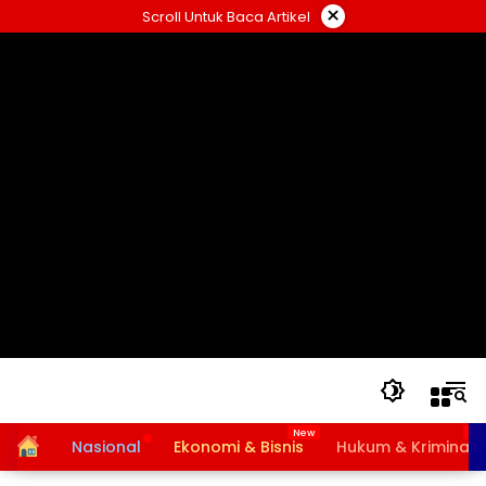
Langsung
×
Scroll Untuk Baca Artikel
ke
konten
Home
Nasional
Ekonomi & Bisnis
Hukum & Kriminal