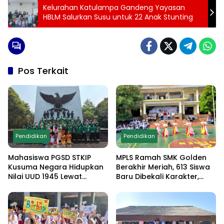
Kelurahan Katulampa Gandeng Yayasan
HBLM Salurkan Susu untuk 22 Anak Stunting
Pos Terkait
Pendidikan
Pendidikan
Mahasiswa PGSD STKIP
MPLS Ramah SMK Golden
Kusuma Negara Hidupkan
Berakhir Meriah, 613 Siswa
Nilai UUD 1945 Lewat
Baru Dibekali Karakter,
Educamp Inklusif di
Edukasi Anti Narkoba
Monumen Pancasila Sakti
hingga Demo
Ekstrakurikuler