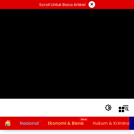
Langsung
×
Scroll Untuk Baca Artikel
ke
konten
Home
Nasional
Ekonomi & Bisnis
Hukum & Kriminal