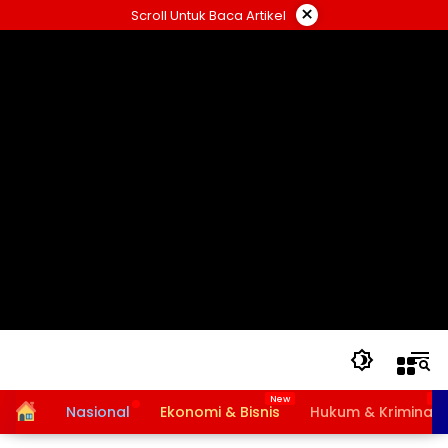
Langsung
×
Scroll Untuk Baca Artikel
ke
konten
Home
Nasional
Ekonomi & Bisnis
Hukum & Kriminal