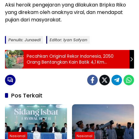
Aksi heroik pengejaran yang dilakukan Bripka Riko
yang direkam oleh anaknya viral, dan mendapat
pujian dari masyarakat.
Penulis: Junaedi
Editor: Iyan Sofyan
Pecahkan Original Rekor Indonesia, 2050
Orang Bentangkan Kain Batik 4,1 Km
Diseputar KRB
Pos Terkait
Nasional
Nasional