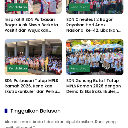
Pendidikan
Pendidikan
Inspiratif! SDN Purbasari
SDN Ciheuleut 2 Bogor
Bogor Ajak Siswa Berkata
Rayakan Hari Anak
Positif dan Wujudkan
Nasional ke-42, Libatkan
Sekolah Ramah Anak
Orang Tua dan Gelar
Lomba Edukatif untuk
Cetak Generasi
Berprestasi
Pendidikan
Pendidikan
SDN Purbasari Tutup MPLS
SDN Gunung Batu 1 Tutup
Ramah 2026, Kenalkan
MPLS Ramah 2026 dengan
Ekstrakurikuler dan Perkuat
Demo 12 Ekstrakurikuler,
Komitmen Sekolah Anti-
Santunan 25 Anak Yatim,
Bullying
dan Komitmen Cetak Siswa
Berprestasi
Tinggalkan Balasan
Alamat email Anda tidak akan dipublikasikan.
Ruas yang
wajib ditandai
*