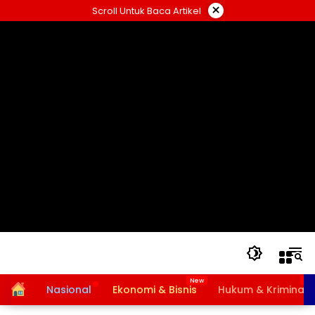
Langsung
×
Scroll Untuk Baca Artikel
ke
konten
Home
Nasional
Ekonomi & Bisnis
Hukum & Kriminal