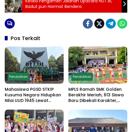
Ketika Pengamen Jalanan Upacara HUT RI,
Badut pun Hormat Bendera
Pos Terkait
Pendidikan
Pendidikan
Mahasiswa PGSD STKIP
MPLS Ramah SMK Golden
Kusuma Negara Hidupkan
Berakhir Meriah, 613 Siswa
Nilai UUD 1945 Lewat
Baru Dibekali Karakter,
Educamp Inklusif di
Edukasi Anti Narkoba
Monumen Pancasila Sakti
hingga Demo
Ekstrakurikuler