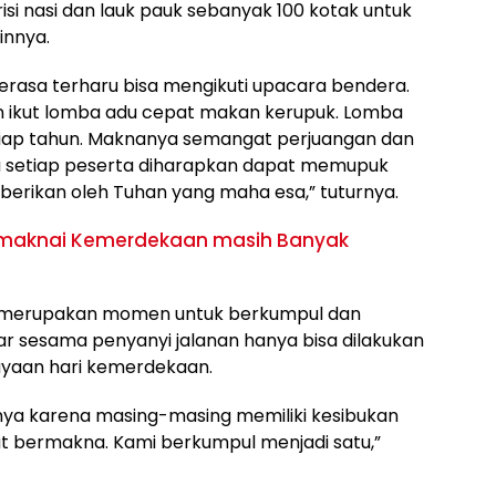
i nasi dan lauk pauk sebanyak 100 kotak untuk
innya.
merasa terharu bisa mengikuti upacara bendera.
n ikut lomba adu cepat makan kerupuk. Lomba
tiap tahun. Maknanya semangat perjuangan dan
ena setiap peserta diharapkan dapat memupuk
diberikan oleh Tuhan yang maha esa,” tuturnya.
maknai Kemerdekaan masih Banyak
ga merupakan momen untuk berkumpul dan
ar sesama penyanyi jalanan hanya bisa dilakukan
rayaan hari kemerdekaan.
nya karena masing-masing memiliki kesibukan
gat bermakna. Kami berkumpul menjadi satu,”