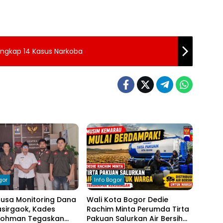
Ungkap 14 Kasus Narkoba
gor
Info Bogor
nusa Monitoring Dana
Wali Kota Bogor Dedie
sirgaok, Kades
Rachim Minta Perumda Tirta
Rohman Tegaskan
Pakuan Salurkan Air Bersih