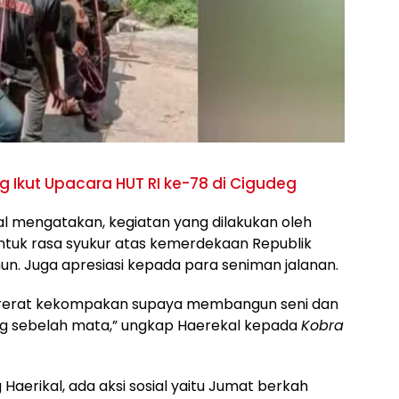
g Ikut Upacara HUT RI ke-78 di Cigudeg
al mengatakan, kegiatan yang dilakukan oleh
entuk rasa syukur atas kemerdekaan Republik
un. Juga apresiasi kepada para seniman jalanan.
ererat kekompakan supaya membangun seni dan
ng sebelah mata,” ungkap Haerekal kepada
Kobra
aerikal, ada aksi sosial yaitu Jumat berkah