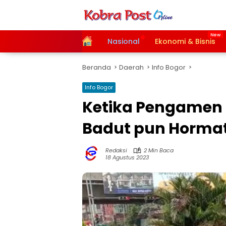
Langsung
ke
konten
Home
Nasional
Ekonomi & Bisnis
Beranda
Daerah
Info Bogor
Info Bogor
Ketika Pengamen 
Badut pun Horma
Redaksi
2 Min Baca
18 Agustus 2023