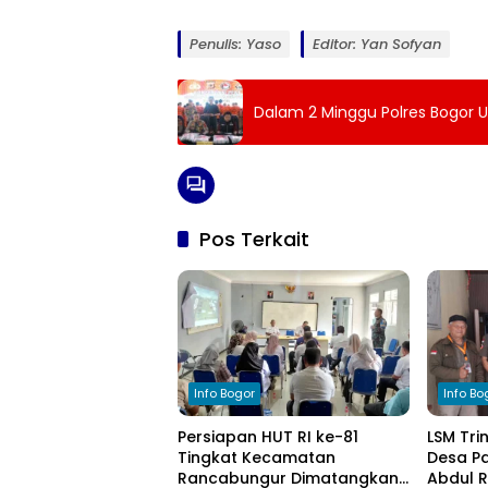
Penulis: Yaso
Editor: Yan Sofyan
Dalam 2 Minggu Polres Bogor 
Pos Terkait
Info Bogor
Info Bo
Persiapan HUT RI ke-81
LSM Tri
Tingkat Kecamatan
Desa Pa
Rancabungur Dimatangkan
Abdul 