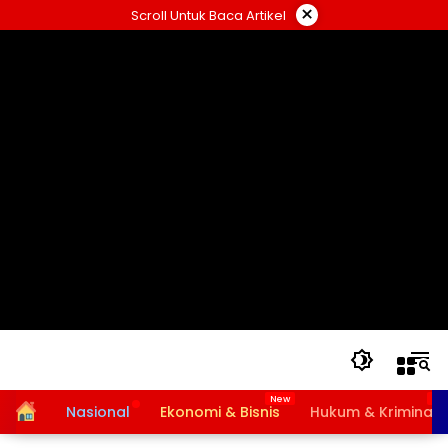
Langsung
×
Scroll Untuk Baca Artikel
ke
konten
Home
Nasional
Ekonomi & Bisnis
Hukum & Kriminal