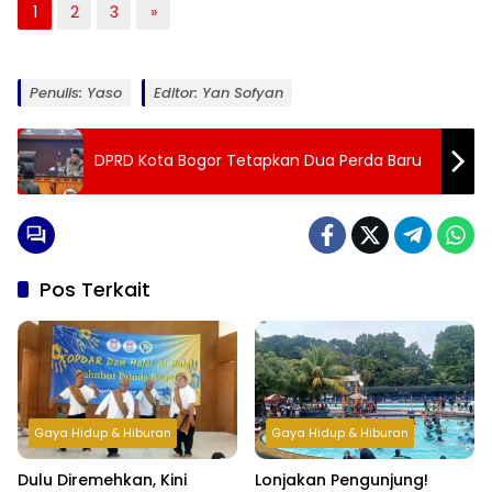
1
2
3
»
Penulis: Yaso
Editor: Yan Sofyan
DPRD Kota Bogor Tetapkan Dua Perda Baru
Pos Terkait
Gaya Hidup & Hiburan
Gaya Hidup & Hiburan
Dulu Diremehkan, Kini
Lonjakan Pengunjung!