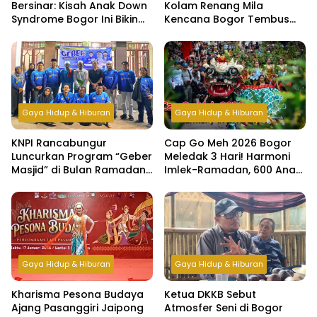
Bersinar: Kisah Anak Down
Kolam Renang Mila
Syndrome Bogor Ini Bikin
Kencana Bogor Tembus
Haru
500 Orang per Hari di Libur
Lebaran
Gaya Hidup & Hiburan
Gaya Hidup & Hiburan
KNPI Rancabungur
Cap Go Meh 2026 Bogor
Luncurkan Program “Geber
Meledak 3 Hari! Harmoni
Masjid” di Bulan Ramadan,
Imlek-Ramadan, 600 Anak
Bangun Kepedulian dan
Yatim & Difabel Ikut Bukber
Kebersamaan Pemuda
Gaya Hidup & Hiburan
Gaya Hidup & Hiburan
Kharisma Pesona Budaya
Ketua DKKB Sebut
Ajang Pasanggiri Jaipong
Atmosfer Seni di Bogor