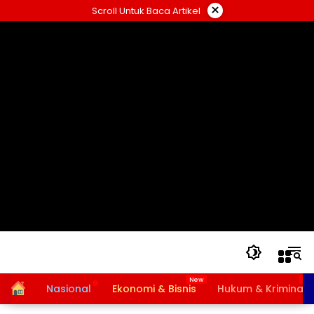
Langsung
×
Scroll Untuk Baca Artikel
ke
konten
Home
Nasional
Ekonomi & Bisnis
Hukum & Kriminal