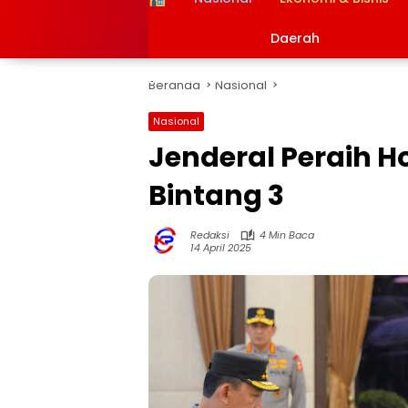
Daerah
Info Bekasi
Info Bogor
Info Suk
Beranda
Nasional
Nasional
Jenderal Peraih 
Bintang 3
Redaksi
4 Min Baca
14 April 2025