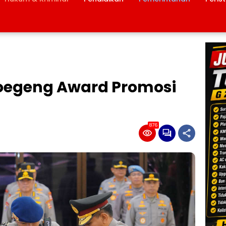
abumi
Hoegeng Award Promosi
876