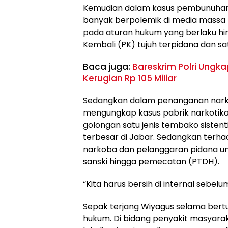
Kemudian dalam kasus pembunuhan V
banyak berpolemik di media massa
pada aturan hukum yang berlaku hi
Kembali (PK) tujuh terpidana dan sa
Baca juga:
Bareskrim Polri Ungk
Kerugian Rp 105 Miliar
Sedangkan dalam penanganan narko
mengungkap kasus pabrik narkotika
golongan satu jenis tembako sisten
terbesar di Jabar. Sedangkan terha
narkoba dan pelanggaran pidana u
sanski hingga pemecatan (PTDH).
“Kita harus bersih di internal sebel
Sepak terjang Wiyagus selama bert
hukum. Di bidang penyakit masyarak