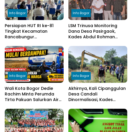
Info Bogor
Info Bogor
Persiapan HUT RI ke-81
LSM Trinusa Monitoring
Tingkat Kecamatan
Dana Desa Pasirgaok,
Rancabungur
Kades Abdul Rohman
Dimatangkan di Desa
Tegaskan Komitmen
Cimulang, Libatkan Seluruh
Transparansi Pengelolaan
Elemen Masyarakat
Anggaran
Info Bogor
Info Bogor
Wali Kota Bogor Dedie
Akhirnya, Kali Cipanggulan
Rachim Minta Perumda
Desa Candali
Tirta Pakuan Salurkan Air
Dinormalisasi, Kades
Bersih bagi Warga
Ucapkan Terima Kasih
Terdampak Kekeringan
kepada Bupati Bogor