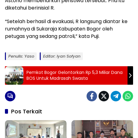
Astono membenarkan peristiwa tersebut. Pria itu
diketahui berinisial R.
“Setelah berhasil di evakuasi, R langsung diantar ke
rumahnya di Sukaraja Kabupaten Bogor oleh
petugas yang sedang patroli,” kata Puji.
Penulis: Yaso
Editor: Iyan Sofyan
Pemkot Bogor Gelontorkan Rp 5,3 Miliar Dana
BOS Untuk Madrasah Swasta
Pos Terkait