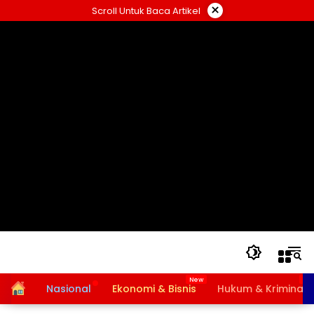
Langsung
×
Scroll Untuk Baca Artikel
ke
konten
Home
Nasional
Ekonomi & Bisnis
Hukum & Kriminal