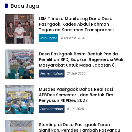
Baca Juga
LSM Trinusa Monitoring Dana Desa
Pasirgaok, Kades Abdul Rohman
Tegaskan Komitmen Transparansi
Pengelolaan Anggaran
Info Bogor
4 Agustus 2026
Desa Pasirgaok Resmi Bentuk Panitia
Pemilihan BPD, Siapkan Regenerasi Wakil
Masyarakat untuk Masa Jabatan 8
Tahun
Pemerintahan
27 Juli 2026
Musdes Pasirgaok Bahas Realisasi
APBDes Semester I dan Bentuk Tim
Penyusun RKPDes 2027
Pemerintahan
6 Juli 2026
Stunting di Desa Pasirgaok Turun
Signifikan, Pemdes Tambah Posyandu