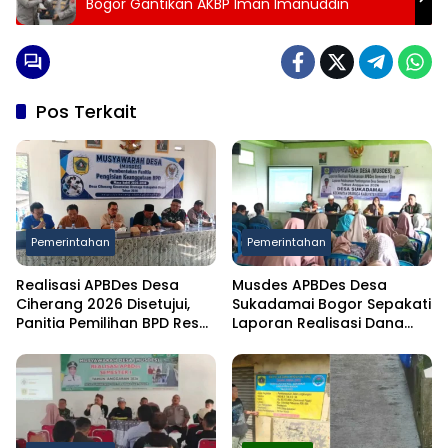
Bogor Gantikan AKBP Iman Imanuddin
Pos Terkait
Pemerintahan
Pemerintahan
Realisasi APBDes Desa
Musdes APBDes Desa
Ciherang 2026 Disetujui,
Sukadamai Bogor Sepakati
Panitia Pemilihan BPD Resmi
Laporan Realisasi Dana
Dibentuk
Desa Semester I 2026