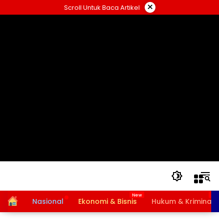
Langsung
×
Scroll Untuk Baca Artikel
ke
konten
Home
Nasional
Ekonomi & Bisnis
Hukum & Kriminal