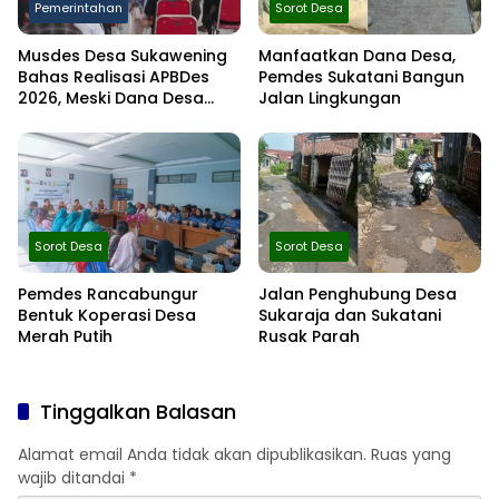
Pemerintahan
Sorot Desa
Musdes Desa Sukawening
Manfaatkan Dana Desa,
Bahas Realisasi APBDes
Pemdes Sukatani Bangun
2026, Meski Dana Desa
Jalan Lingkungan
Berkurang Infrastruktur
Tetap Dibangun
Sorot Desa
Sorot Desa
Pemdes Rancabungur
Jalan Penghubung Desa
Bentuk Koperasi Desa
Sukaraja dan Sukatani
Merah Putih
Rusak Parah
Tinggalkan Balasan
Alamat email Anda tidak akan dipublikasikan.
Ruas yang
wajib ditandai
*