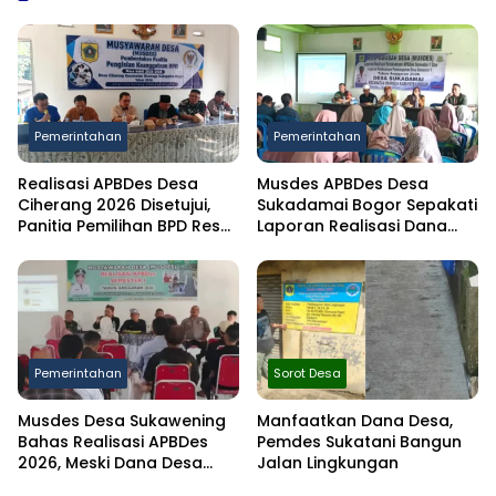
Pemerintahan
Pemerintahan
Realisasi APBDes Desa
Musdes APBDes Desa
Ciherang 2026 Disetujui,
Sukadamai Bogor Sepakati
Panitia Pemilihan BPD Resmi
Laporan Realisasi Dana
Dibentuk
Desa Semester I 2026
Pemerintahan
Sorot Desa
Musdes Desa Sukawening
Manfaatkan Dana Desa,
Bahas Realisasi APBDes
Pemdes Sukatani Bangun
2026, Meski Dana Desa
Jalan Lingkungan
Berkurang Infrastruktur