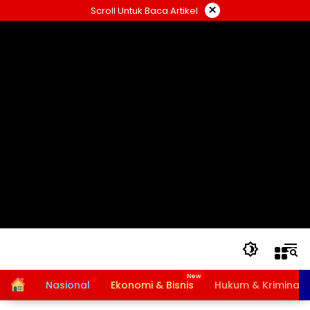
Langsung
×
Scroll Untuk Baca Artikel
ke
konten
Home
Nasional
Ekonomi & Bisnis
Hukum & Kriminal