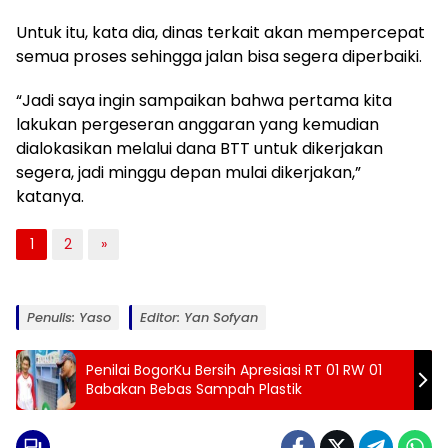
Untuk itu, kata dia, dinas terkait akan mempercepat
semua proses sehingga jalan bisa segera diperbaiki.
“Jadi saya ingin sampaikan bahwa pertama kita
lakukan pergeseran anggaran yang kemudian
dialokasikan melalui dana BTT untuk dikerjakan
segera, jadi minggu depan mulai dikerjakan,”
katanya.
1
2
»
Penulis: Yaso
Editor: Yan Sofyan
Penilai BogorKu Bersih Apresiasi RT 01 RW 01
Babakan Bebas Sampah Plastik