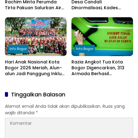
Rachim Minta Perumda
Desa Candali
Tirta Pakuan Salurkan Air
Dinormalisasi, Kades
Bersih bagi Warga
Ucapkan Terima Kasih
Terdampak Kekeringan
kepada Bupati Bogor
Info Bogor
Info Bogor
Hari Anak Nasional Kota
Razia Angkot Tua Kota
Bogor 2026 Meriah, Alun-
Bogor Digencarkan, 313
alun Jadi Panggung Inklusi
Armada Berhasil
Anak
Ditertibkan
Tinggalkan Balasan
Alamat email Anda tidak akan dipublikasikan.
Ruas yang
wajib ditandai
*