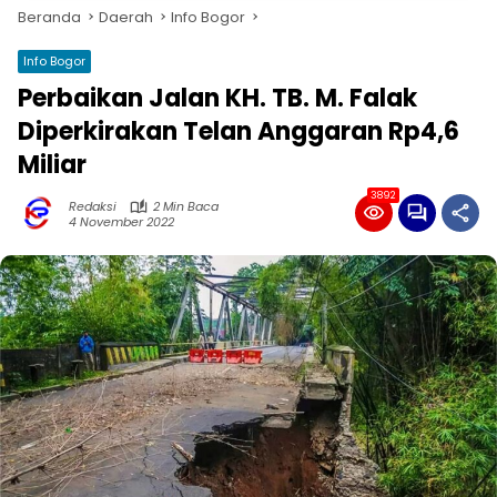
Beranda
Daerah
Info Bogor
Info Bogor
Perbaikan Jalan KH. TB. M. Falak
Diperkirakan Telan Anggaran Rp4,6
Miliar
3892
Redaksi
2 Min Baca
4 November 2022