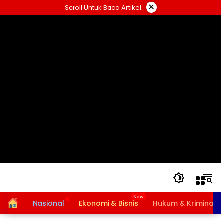
Langsung
×
Scroll Untuk Baca Artikel
ke
konten
Home
Nasional
Ekonomi & Bisnis
Hukum & Kriminal