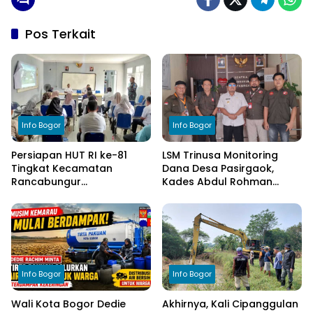
Pos Terkait
Info Bogor
Info Bogor
Persiapan HUT RI ke-81
LSM Trinusa Monitoring
Tingkat Kecamatan
Dana Desa Pasirgaok,
Rancabungur
Kades Abdul Rohman
Dimatangkan di Desa
Tegaskan Komitmen
Cimulang, Libatkan Seluruh
Transparansi Pengelolaan
Elemen Masyarakat
Anggaran
Info Bogor
Info Bogor
Wali Kota Bogor Dedie
Akhirnya, Kali Cipanggulan