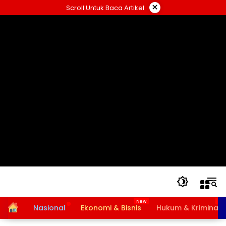
Langsung
×
Scroll Untuk Baca Artikel
ke
konten
Home
Nasional
Ekonomi & Bisnis
Hukum & Kriminal