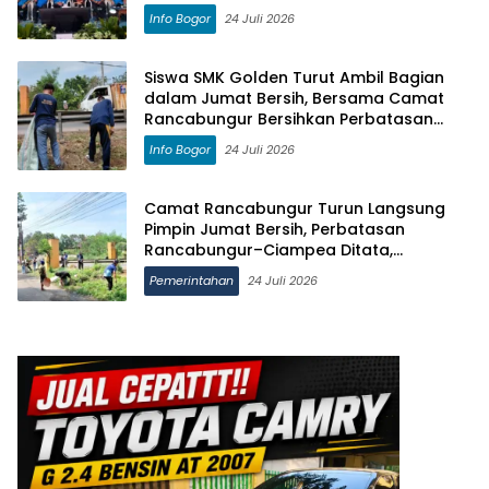
Kemajuan Daerah
Info Bogor
24 Juli 2026
Siswa SMK Golden Turut Ambil Bagian
dalam Jumat Bersih, Bersama Camat
Rancabungur Bersihkan Perbatasan
Rancabungur–Ciampea
Info Bogor
24 Juli 2026
Camat Rancabungur Turun Langsung
Pimpin Jumat Bersih, Perbatasan
Rancabungur–Ciampea Ditata,
Jembatan Akan Dicat Merah Putih
Pemerintahan
24 Juli 2026