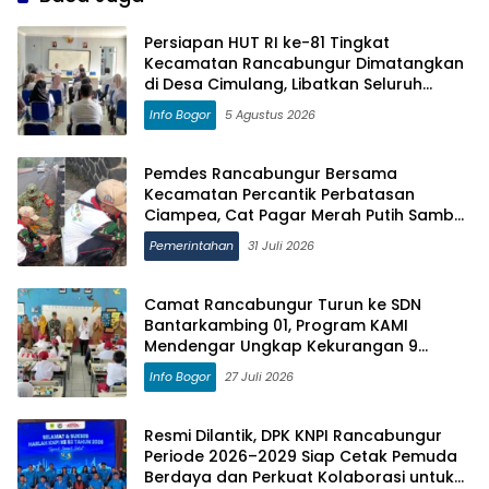
Persiapan HUT RI ke-81 Tingkat
Kecamatan Rancabungur Dimatangkan
di Desa Cimulang, Libatkan Seluruh
Elemen Masyarakat
Info Bogor
5 Agustus 2026
Pemdes Rancabungur Bersama
Kecamatan Percantik Perbatasan
Ciampea, Cat Pagar Merah Putih Sambut
HUT RI ke-81
Pemerintahan
31 Juli 2026
Camat Rancabungur Turun ke SDN
Bantarkambing 01, Program KAMI
Mendengar Ungkap Kekurangan 9
Ruang Kelas dan 8 Guru
Info Bogor
27 Juli 2026
Resmi Dilantik, DPK KNPI Rancabungur
Periode 2026–2029 Siap Cetak Pemuda
Berdaya dan Perkuat Kolaborasi untuk