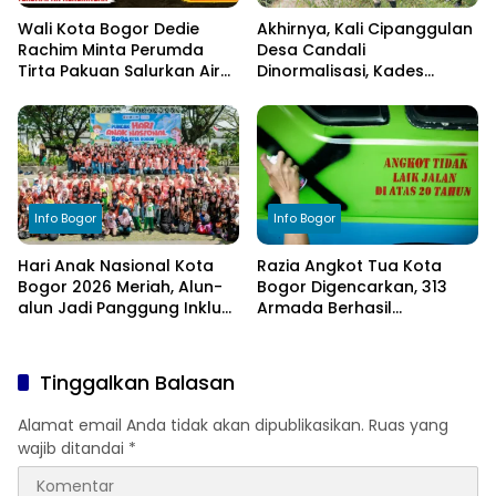
Wali Kota Bogor Dedie
Akhirnya, Kali Cipanggulan
Rachim Minta Perumda
Desa Candali
Tirta Pakuan Salurkan Air
Dinormalisasi, Kades
Bersih bagi Warga
Ucapkan Terima Kasih
Terdampak Kekeringan
kepada Bupati Bogor
Info Bogor
Info Bogor
Hari Anak Nasional Kota
Razia Angkot Tua Kota
Bogor 2026 Meriah, Alun-
Bogor Digencarkan, 313
alun Jadi Panggung Inklusi
Armada Berhasil
Anak
Ditertibkan
Tinggalkan Balasan
Alamat email Anda tidak akan dipublikasikan.
Ruas yang
wajib ditandai
*