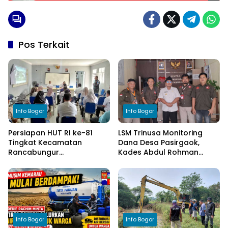
Pos Terkait
Info Bogor
Info Bogor
Persiapan HUT RI ke-81
LSM Trinusa Monitoring
Tingkat Kecamatan
Dana Desa Pasirgaok,
Rancabungur
Kades Abdul Rohman
Dimatangkan di Desa
Tegaskan Komitmen
Cimulang, Libatkan Seluruh
Transparansi Pengelolaan
Elemen Masyarakat
Anggaran
Info Bogor
Info Bogor