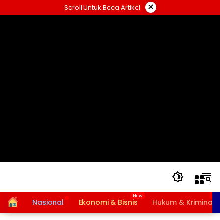
Langsung
×
Scroll Untuk Baca Artikel
ke
konten
Home
Nasional
Ekonomi & Bisnis
Hukum & Kriminal
Bansos PKH dan BPNT