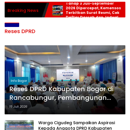
Tahap 3 Juli-September
2026 Dipercepat, Kemensos
Breaking News
Terbitkan Surat Resmi, Cek
Daftar Daerah dan Jadwal
Pencairan
Reses DPRD
Info Bogor
Reses DPRD Kabupaten Bogor di
Rancabungur, Pembangunan
SMPN 2 hingga Fasilitas
15 Juli 2026
Kesehatan Jadi Prioritas Utama
Warga Cigudeg Sampaikan Aspirasi
Kepada Anggota DPRD Kabupaten