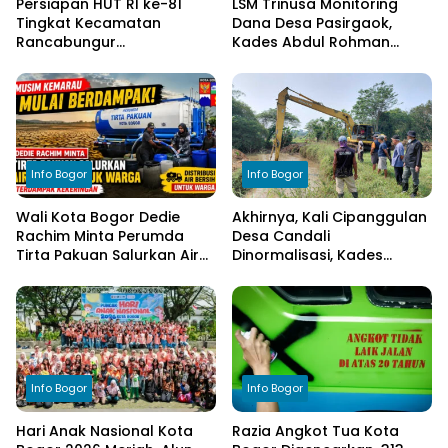
Persiapan HUT RI ke-81
LSM Trinusa Monitoring
Tingkat Kecamatan
Dana Desa Pasirgaok,
Rancabungur
Kades Abdul Rohman
Dimatangkan di Desa
Tegaskan Komitmen
Cimulang, Libatkan Seluruh
Transparansi Pengelolaan
Elemen Masyarakat
Anggaran
Info Bogor
Info Bogor
Wali Kota Bogor Dedie
Akhirnya, Kali Cipanggulan
Rachim Minta Perumda
Desa Candali
Tirta Pakuan Salurkan Air
Dinormalisasi, Kades
Bersih bagi Warga
Ucapkan Terima Kasih
Terdampak Kekeringan
kepada Bupati Bogor
Info Bogor
Info Bogor
Hari Anak Nasional Kota
Razia Angkot Tua Kota