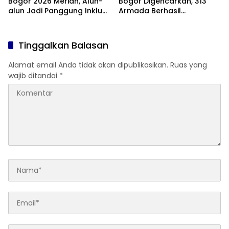
Bogor 2026 Meriah, Alun-
Bogor Digencarkan, 313
alun Jadi Panggung Inklusi
Armada Berhasil
Anak
Ditertibkan
Tinggalkan Balasan
Alamat email Anda tidak akan dipublikasikan.
Ruas yang
wajib ditandai
*