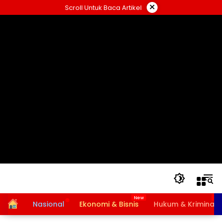
Langsung
×
Scroll Untuk Baca Artikel
ke
konten
Home
Nasional
Ekonomi & Bisnis
Hukum & Kriminal