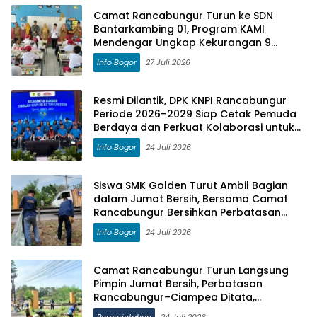
Camat Rancabungur Turun ke SDN
Bantarkambing 01, Program KAMI
Mendengar Ungkap Kekurangan 9
Ruang Kelas dan 8 Guru
Info Bogor
27 Juli 2026
Resmi Dilantik, DPK KNPI Rancabungur
Periode 2026–2029 Siap Cetak Pemuda
Berdaya dan Perkuat Kolaborasi untuk
Kemajuan Daerah
Info Bogor
24 Juli 2026
Siswa SMK Golden Turut Ambil Bagian
dalam Jumat Bersih, Bersama Camat
Rancabungur Bersihkan Perbatasan
Rancabungur–Ciampea
Info Bogor
24 Juli 2026
Camat Rancabungur Turun Langsung
Pimpin Jumat Bersih, Perbatasan
Rancabungur–Ciampea Ditata,
Jembatan Akan Dicat Merah Putih
Pemerintahan
24 Juli 2026