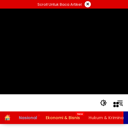
Langsung
×
Scroll Untuk Baca Artikel
ke
konten
Home
Nasional
Ekonomi & Bisnis
Hukum & Kriminal