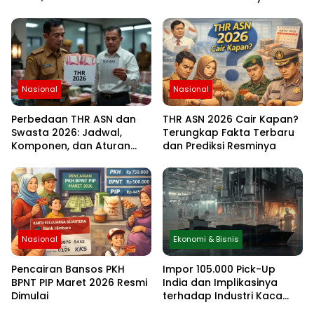
Idulfitri Menunggu Hasil
Rukyat Hilal
Nasional
Nasional
Perbedaan THR ASN dan
THR ASN 2026 Cair Kapan?
Swasta 2026: Jadwal,
Terungkap Fakta Terbaru
Komponen, dan Aturan
dan Prediksi Resminya
Lengkapnya
Nasional
Ekonomi & Bisnis
Pencairan Bansos PKH
Impor 105.000 Pick-Up
BPNT PIP Maret 2026 Resmi
India dan Implikasinya
Dimulai
terhadap Industri Kaca
Otomotif Nasional