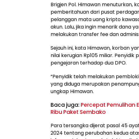
Brigjen Pol. Himawan menuturkan, k
pemberitahuan dari pusat perdagang
pelanggan mata uang kripto kawasan
akun. Lalu, jika ingin menarik dana y
melakukan transfer fee dan administ
Sejauh ini, kata Himawan, korban y
nilai kerugian Rp105 miliar. Penyid
pengejaran terhadap dua DPO.
“Penyidik telah melakukan pembloki
yang diduga merupakan penampungan
ungkap Himawan.
Baca juga:
Percepat Pemulihan E
Ribu Paket Sembako
Para tersangka dijerat pasal 45 ayat
2024 tentang perubahan kedua ata