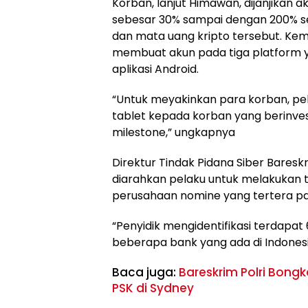
Korban, lanjut Himawan, dijanjika
sebesar 30% sampai dengan 200% se
dan mata uang kripto tersebut. Ke
membuat akun pada tiga platform 
aplikasi Android.
“Untuk meyakinkan para korban, p
tablet kepada korban yang berinvest
milestone,” ungkapnya
Direktur Tindak Pidana Siber Baresk
diarahkan pelaku untuk melakukan 
perusahaan nomine yang tertera pa
“Penyidik mengidentifikasi terdapa
beberapa bank yang ada di Indonesia
Baca juga:
Bareskrim Polri Bong
PSK di Sydney