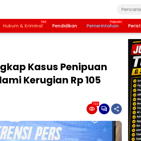
Hukum & Kriminal
Pendidikan
Pemerintahan
Peris
Ungkap Kasus Penipuan
lami Kerugian Rp 105
744