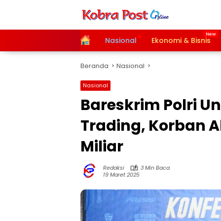
Langsung
ke
konten
Home
Nasional
Ekonomi & Bisnis
Beranda
Nasional
Nasional
Bareskrim Polri 
Trading, Korban A
Miliar
Redaksi
3 Min Baca
19 Maret 2025