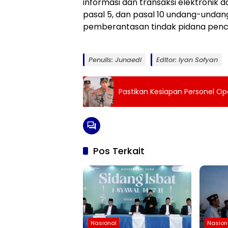
informasi dan transaksi elektronik d
pasal 5, dan pasal 10 undang-unda
pemberantasan tindak pidana pencuc
Penulis: Junaedi
Editor: Iyan Sofyan
Pastikan Kesiapan Personel Ope
Pos Terkait
Nasional
Nasion