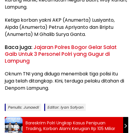
Lampung.
Ketiga korban yakni AKP (Anumerta) Lusiyanto,
Aipda (Anumerta) Petrus Apriyanto dan Briptu
(Anumerta) M Ghalib Surya Ganta.
Baca juga:
Jajaran Polres Bogor Gelar Salat
Gaib Untuk 3 Personel Polri yang Gugur di
Lampung
Oknum TNI yang diduga menembak tiga polisi itu
juga telah ditangkap. Kini, terduga pelaku ditahan di
Denpom Lampung.
Penulis: Junaedi
Editor: Iyan Sofyan
Bareskrim Polri Ungkap Kasus Penipuan
Trading, Korban Alami Kerugian Rp 105 Miliar