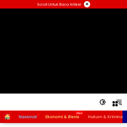
Langsung
×
Scroll Untuk Baca Artikel
ke
konten
Home
Nasional
Ekonomi & Bisnis
Hukum & Kriminal