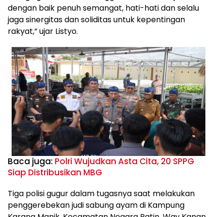
dengan baik penuh semangat, hati-hati dan selalu
jaga sinergitas dan soliditas untuk kepentingan
rakyat,” ujar Listyo.
Baca juga:
Polri Wujudkan Asta Cita, 20 SPPG
Siap Distribusikan MBG
Tiga polisi gugur dalam tugasnya saat melakukan
penggerebekan judi sabung ayam di Kampung
Karang Manik, Kecamatan Negara Batin, Way Kanan,