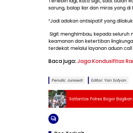
Terlebih lagi, kata Sigit, saat bulan
sarung, balap liar dan miras yang di
“Jadi adakan antisipatif yang dilakuk
Sigit menghimbau, kepada seluruh 
keamanan dan ketertiban lingkungan
terdekat melalui layanan aduan call 
Baca juga:
Jaga Kondusifitas Ra
Penulis: Junaedi
Editor: Yan Sofyan
Satlantas Polres Bogor Bagika