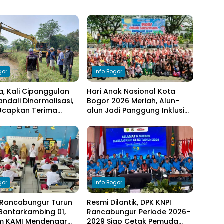
gor
Info Bogor
a, Kali Cipanggulan
Hari Anak Nasional Kota
ndali Dinormalisasi,
Bogor 2026 Meriah, Alun-
Ucapkan Terima
alun Jadi Panggung Inklusi
kepada Bupati Bogor
Anak
gor
Info Bogor
Rancabungur Turun
Resmi Dilantik, DPK KNPI
Bantarkambing 01,
Rancabungur Periode 2026–
m KAMI Mendengar
2029 Siap Cetak Pemuda