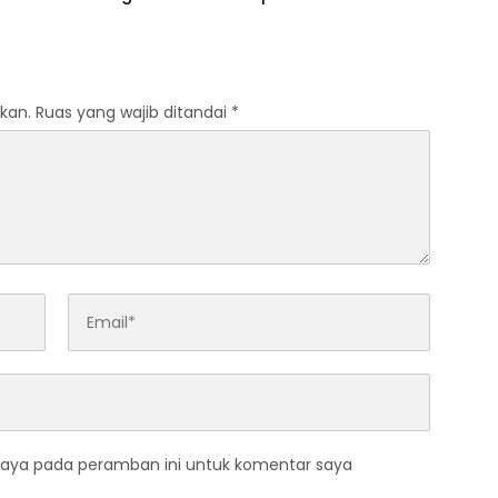
 Kekurangan 9
Berdaya dan Perkuat
Kelas dan 8 Guru
Kolaborasi untuk Kemajuan
Daerah
kan.
Ruas yang wajib ditandai
*
saya pada peramban ini untuk komentar saya