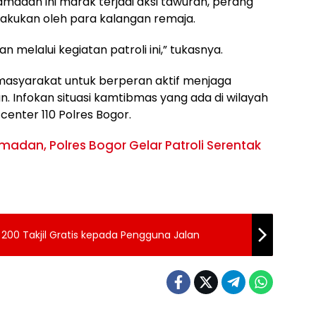
 Ramadan ini marak terjadi aksi tawuran, perang
 lakukan oleh para kalangan remaja.
an melalui kegiatan patroli ini,” tukasnya.
masyarakat untuk berperan aktif menjaga
. Infokan situasi kamtibmas yang ada di wilayah
center 110 Polres Bogor.
madan, Polres Bogor Gelar Patroli Serentak
n 200 Takjil Gratis kepada Pengguna Jalan