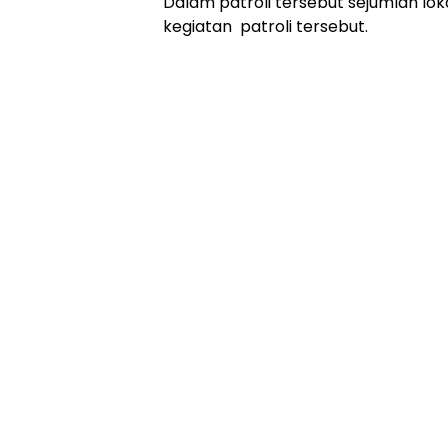
Dalam patroli tersebut sejumlah lok
kegiatan patroli tersebut.