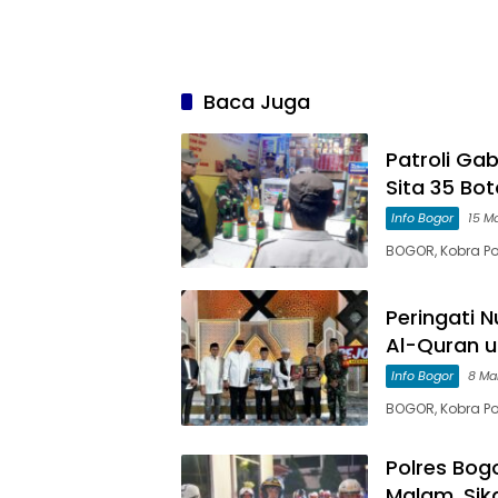
Baca Juga
Patroli Gab
Sita 35 Bot
Info Bogor
15 M
BOGOR, Kobra Po
Peringati 
Al-Quran un
Info Bogor
8 Ma
BOGOR, Kobra Po
Polres Bog
Malam, Si