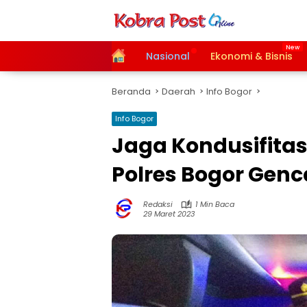
Langsung
ke
konten
Home
Nasional
Ekonomi & Bisnis
Beranda
Daerah
Info Bogor
Info Bogor
Jaga Kondusifita
Polres Bogor Genc
Redaksi
1 Min Baca
29 Maret 2023