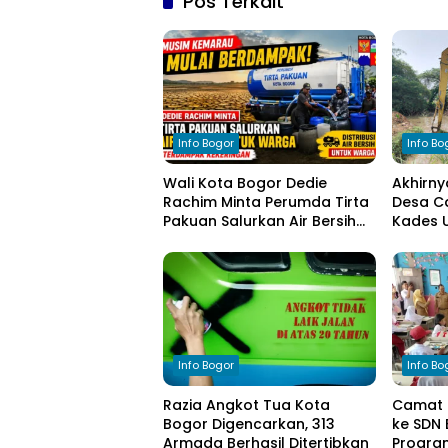
Pos Terkait
Info Bogor
Info Bo
Wali Kota Bogor Dedie
Akhirny
Rachim Minta Perumda Tirta
Desa Ca
Pakuan Salurkan Air Bersih
Kades 
bagi Warga Terdampak
Kasih 
Kekeringan
Info Bogor
Info Bo
Razia Angkot Tua Kota
Camat 
Bogor Digencarkan, 313
ke SDN 
Armada Berhasil Ditertibkan
Progra