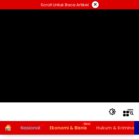
Langsung
×
Scroll Untuk Baca Artikel
ke
konten
Home
Nasional
Ekonomi & Bisnis
Hukum & Kriminal
Bansos PKH dan BPNT