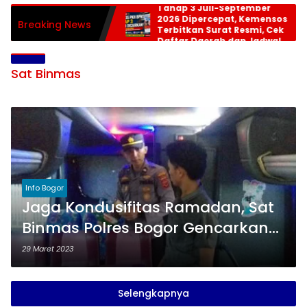
Tahap 3 Juli-September
2026 Dipercepat, Kemensos
Breaking News
Terbitkan Surat Resmi, Cek
Daftar Daerah dan Jadwal
Pencairan
Sat Binmas
Info Bogor
Jaga Kondusifitas Ramadan, Sat
Binmas Polres Bogor Gencarkan
Patroli
29 Maret 2023
Selengkapnya