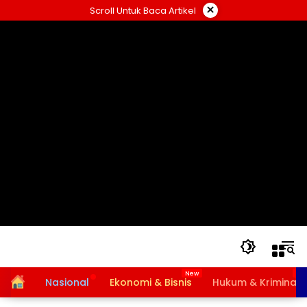
Langsung
×
Scroll Untuk Baca Artikel
ke
konten
Home
Nasional
Ekonomi & Bisnis
Hukum & Kriminal