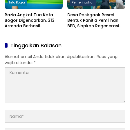
Info Bogor
Pemerintahan
Razia Angkot Tua Kota
Desa Pasirgaok Resmi
Bogor Digencarkan, 313
Bentuk Panitia Pemilihan
Armada Berhasil
BPD, Siapkan Regenerasi
Ditertibkan
Wakil Masyarakat untuk
Masa Jabatan 8 Tahun
Tinggalkan Balasan
Alamat email Anda tidak akan dipublikasikan.
Ruas yang
wajib ditandai
*