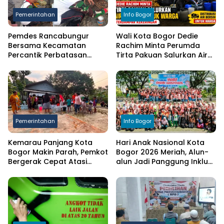
Pemerintahan
Info Bogor
Pemdes Rancabungur
Wali Kota Bogor Dedie
Bersama Kecamatan
Rachim Minta Perumda
Percantik Perbatasan
Tirta Pakuan Salurkan Air
Ciampea, Cat Pagar Merah
Bersih bagi Warga
Putih Sambut HUT RI ke-81
Terdampak Kekeringan
Pemerintahan
Info Bogor
Kemarau Panjang Kota
Hari Anak Nasional Kota
Bogor Makin Parah, Pemkot
Bogor 2026 Meriah, Alun-
Bergerak Cepat Atasi
alun Jadi Panggung Inklusi
Kekeringan
Anak