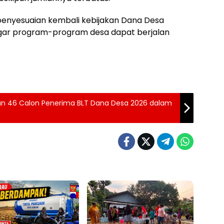
penyesuaian kembali kebijakan Dana Desa
agar program-program desa dapat berjalan
n 46 Calon Penerima BLT Dana Desa 2026 dalam