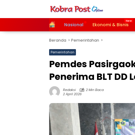
Langsung
ke
konten
Home
Nasional
Ekonomi & Bisnis
Beranda
Pemerintahan
Pemerintahan
Pemdes Pasirgaok
Penerima BLT DD 
Redaksi
2 Min Baca
2 April 2026