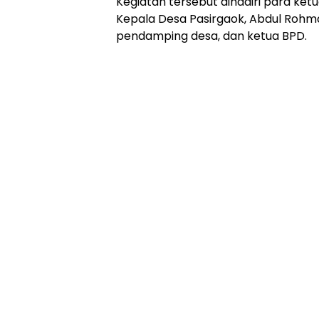
Kegiatan tersebut dihadiri para ket
Kepala Desa Pasirgaok, Abdul Rohma
pendamping desa, dan ketua BPD.