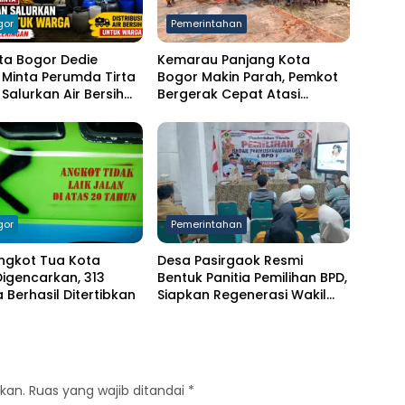
gor
Pemerintahan
ta Bogor Dedie
Kemarau Panjang Kota
Minta Perumda Tirta
Bogor Makin Parah, Pemkot
Salurkan Air Bersih
Bergerak Cepat Atasi
arga Terdampak
Kekeringan
ngan
gor
Pemerintahan
ngkot Tua Kota
Desa Pasirgaok Resmi
igencarkan, 313
Bentuk Panitia Pemilihan BPD,
Berhasil Ditertibkan
Siapkan Regenerasi Wakil
Masyarakat untuk Masa
Jabatan 8 Tahun
kan.
Ruas yang wajib ditandai
*