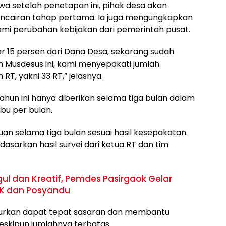
wa setelah penetapan ini, pihak desa akan
encairan tahap pertama. Ia juga mengungkapkan
mi perubahan kebijakan dari pemerintah pusat.
ar 15 persen dari Dana Desa, sekarang sudah
m Musdesus ini, kami menyepakati jumlah
T, yakni 33 RT,” jelasnya.
hun ini hanya diberikan selama tiga bulan dalam
bu per bulan.
n selama tiga bulan sesuai hasil kesepakatan.
asarkan hasil survei dari ketua RT dan tim
l dan Kreatif, Pemdes Pasirgaok Gelar
KK dan Posyandu
lurkan dapat tepat sasaran dan membantu
kipun jumlahnya terbatas.