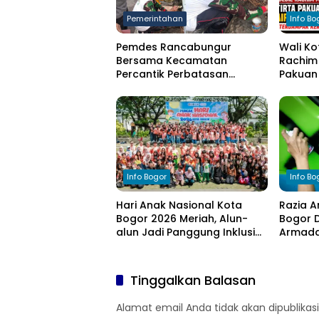
Pemerintahan
Info Bo
Pemdes Rancabungur
Wali Ko
Bersama Kecamatan
Rachim 
Percantik Perbatasan
Pakuan 
Ciampea, Cat Pagar Merah
bagi W
Putih Sambut HUT RI ke-81
Kekeri
Info Bogor
Info Bo
Hari Anak Nasional Kota
Razia A
Bogor 2026 Meriah, Alun-
Bogor D
alun Jadi Panggung Inklusi
Armada 
Anak
Tinggalkan Balasan
Alamat email Anda tidak akan dipublikasi