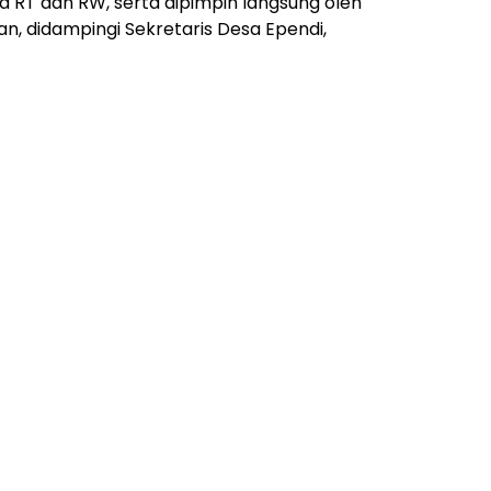
ua RT dan RW, serta dipimpin langsung oleh
n, didampingi Sekretaris Desa Ependi,