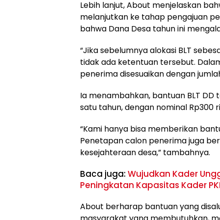
Lebih lanjut, About menjelaskan bah
melanjutkan ke tahap pengajuan p
bahwa Dana Desa tahun ini mengala
“Jika sebelumnya alokasi BLT sebes
tidak ada ketentuan tersebut. Dala
penerima disesuaikan dengan jumlah R
Ia menambahkan, bantuan BLT DD ta
satu tahun, dengan nominal Rp300 ri
“Kami hanya bisa memberikan bantua
Penetapan calon penerima juga berd
kesejahteraan desa,” tambahnya.
Baca juga:
Wujudkan Kader Unggu
Peningkatan Kapasitas Kader P
About berharap bantuan yang disa
masyarakat yang membutuhkan, mes