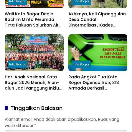
Info Bogor
Info Bogor
Wali Kota Bogor Dedie
Akhirnya, Kali Cipanggulan
Rachim Minta Perumda
Desa Candali
Tirta Pakuan Salurkan Air
Dinormalisasi, Kades
Bersih bagi Warga
Ucapkan Terima Kasih
Terdampak Kekeringan
kepada Bupati Bogor
Info Bogor
Info Bogor
Hari Anak Nasional Kota
Razia Angkot Tua Kota
Bogor 2026 Meriah, Alun-
Bogor Digencarkan, 313
alun Jadi Panggung Inklusi
Armada Berhasil
Anak
Ditertibkan
Tinggalkan Balasan
Alamat email Anda tidak akan dipublikasikan.
Ruas yang
wajib ditandai
*