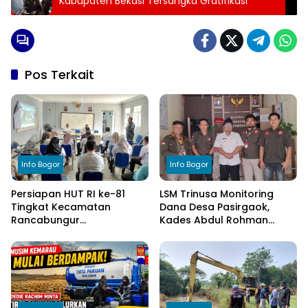
Kabupaten Bekasi Tersangka Gratifikasi
Pos Terkait
Info Bogor
Info Bogor
Persiapan HUT RI ke-81
LSM Trinusa Monitoring
Tingkat Kecamatan
Dana Desa Pasirgaok,
Rancabungur
Kades Abdul Rohman
Dimatangkan di Desa
Tegaskan Komitmen
Cimulang, Libatkan Seluruh
Transparansi Pengelolaan
Elemen Masyarakat
Anggaran