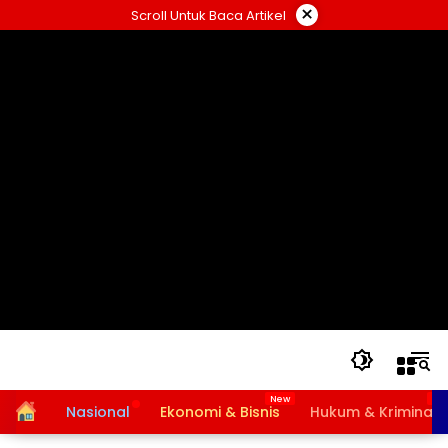
Langsung
×
Scroll Untuk Baca Artikel
ke
konten
Home
Nasional
Ekonomi & Bisnis
Hukum & Kriminal