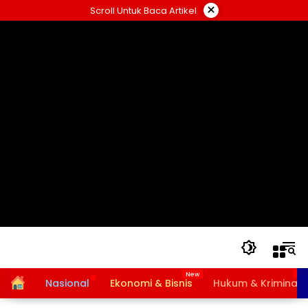
Langsung
×
Scroll Untuk Baca Artikel
ke
konten
Home
Nasional
Ekonomi & Bisnis
Hukum & Kriminal