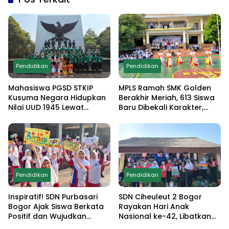
Pendidikan
Pendidikan
Mahasiswa PGSD STKIP
MPLS Ramah SMK Golden
Kusuma Negara Hidupkan
Berakhir Meriah, 613 Siswa
Nilai UUD 1945 Lewat
Baru Dibekali Karakter,
Educamp Inklusif di
Edukasi Anti Narkoba
Monumen Pancasila Sakti
hingga Demo
Ekstrakurikuler
Pendidikan
Pendidikan
Inspiratif! SDN Purbasari
SDN Ciheuleut 2 Bogor
Bogor Ajak Siswa Berkata
Rayakan Hari Anak
Positif dan Wujudkan
Nasional ke-42, Libatkan
Sekolah Ramah Anak
Orang Tua dan Gelar