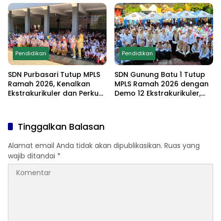
Lomba Edukatif untuk
Cetak Generasi
Berprestasi
Pendidikan
Pendidikan
SDN Purbasari Tutup MPLS
SDN Gunung Batu 1 Tutup
Ramah 2026, Kenalkan
MPLS Ramah 2026 dengan
Ekstrakurikuler dan Perkuat
Demo 12 Ekstrakurikuler,
Komitmen Sekolah Anti-
Santunan 25 Anak Yatim,
Bullying
dan Komitmen Cetak Siswa
Berprestasi
Tinggalkan Balasan
Alamat email Anda tidak akan dipublikasikan.
Ruas yang
wajib ditandai
*