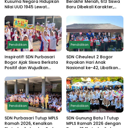
Kusuma Negara Hidupkan
Berakhir Meriah, 613 Siswa
Nilai UUD 1945 Lewat
Baru Dibekali Karakter,
Educamp Inklusif di
Edukasi Anti Narkoba
Monumen Pancasila Sakti
hingga Demo
Ekstrakurikuler
Pendidikan
Pendidikan
Inspiratif! SDN Purbasari
SDN Ciheuleut 2 Bogor
Bogor Ajak Siswa Berkata
Rayakan Hari Anak
Positif dan Wujudkan
Nasional ke-42, Libatkan
Sekolah Ramah Anak
Orang Tua dan Gelar
Lomba Edukatif untuk
Cetak Generasi
Berprestasi
Pendidikan
Pendidikan
SDN Purbasari Tutup MPLS
SDN Gunung Batu 1 Tutup
Ramah 2026, Kenalkan
MPLS Ramah 2026 dengan