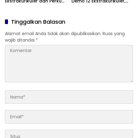
Ekstrakurikuler dan Perkuat
Demo 12 Ekstrakurikuler,
Komitmen Sekolah Anti-
Santunan 25 Anak Yatim,
Bullying
dan Komitmen Cetak Siswa
Berprestasi
Tinggalkan Balasan
Alamat email Anda tidak akan dipublikasikan.
Ruas yang
wajib ditandai
*