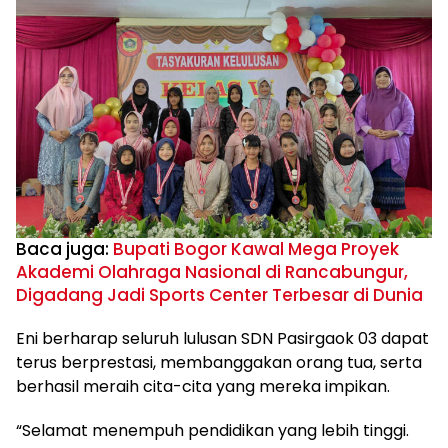
Baca juga:
Bupati Bogor Kawal Mega Proyek
Akademi Olahraga Nasional di Rancabungur,
Digadang Jadi Sports Center Terbesar di Dunia
Eni berharap seluruh lulusan SDN Pasirgaok 03 dapat
terus berprestasi, membanggakan orang tua, serta
berhasil meraih cita-cita yang mereka impikan.
“Selamat menempuh pendidikan yang lebih tinggi.