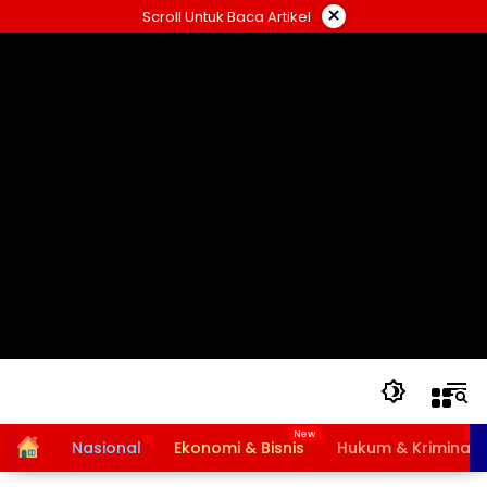
Langsung
×
Scroll Untuk Baca Artikel
ke
konten
Home
Nasional
Ekonomi & Bisnis
Hukum & Kriminal