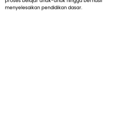
proses belajar anak-anak hingga berhasil
menyelesaikan pendidikan dasar.