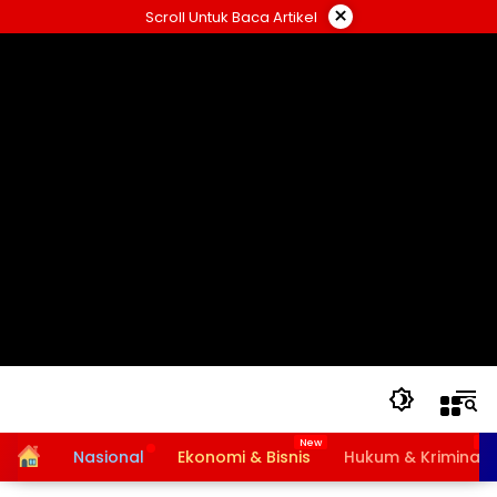
Langsung
×
Scroll Untuk Baca Artikel
ke
konten
Home
Nasional
Ekonomi & Bisnis
Hukum & Kriminal