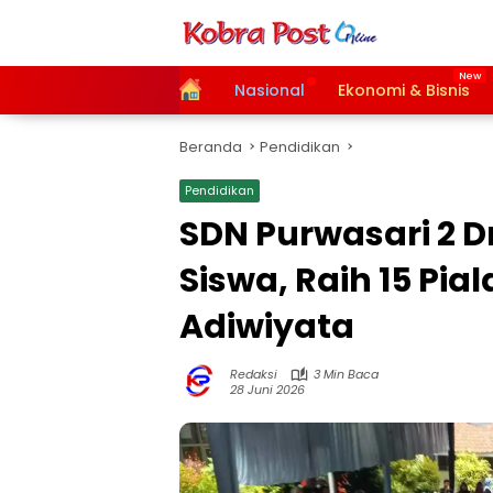
Langsung
ke
konten
Home
Nasional
Ekonomi & Bisnis
Beranda
Pendidikan
Pendidikan
SDN Purwasari 2 
Siswa, Raih 15 Pia
Adiwiyata
Redaksi
3 Min Baca
28 Juni 2026