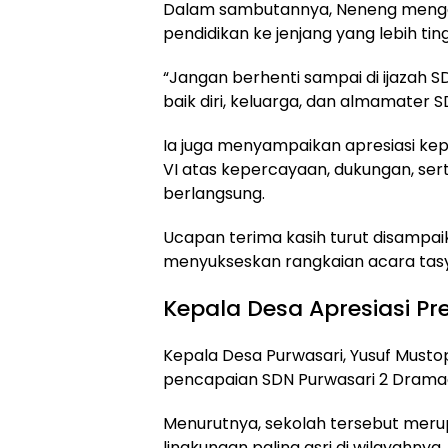
Dalam sambutannya, Neneng mengaja
pendidikan ke jenjang yang lebih ting
“Jangan berhenti sampai di ijazah SD.
baik diri, keluarga, dan almamater 
Ia juga menyampaikan apresiasi kepa
VI atas kepercayaan, dukungan, ser
berlangsung.
Ucapan terima kasih turut disampai
menyukseskan rangkaian acara tasy
Kepala Desa Apresiasi Pr
Kepala Desa Purwasari, Yusuf Musto
pencapaian SDN Purwasari 2 Drama
Menurutnya, sekolah tersebut merup
lingkungan paling asri di wilayahnya.