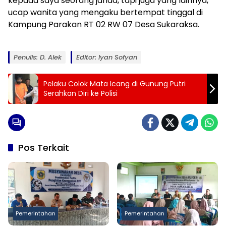
kepada saya seorang janda, tapi juga yang lainnya,”
ucap wanita yang mengaku bertempat tinggal di
Kampung Parakan RT 02 RW 07 Desa Sukaraksa.
Penulis: D. Alek
Editor: Iyan Sofyan
Pelaku Colok Mata Icang di Gunung Putri
Serahkan Diri ke Polisi
Pos Terkait
Pemerintahan
Pemerintahan