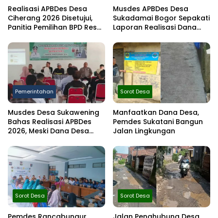
Realisasi APBDes Desa
Musdes APBDes Desa
Ciherang 2026 Disetujui,
Sukadamai Bogor Sepakati
Panitia Pemilihan BPD Resmi
Laporan Realisasi Dana
Dibentuk
Desa Semester I 2026
Pemerintahan
Sorot Desa
Musdes Desa Sukawening
Manfaatkan Dana Desa,
Bahas Realisasi APBDes
Pemdes Sukatani Bangun
2026, Meski Dana Desa
Jalan Lingkungan
Berkurang Infrastruktur
Tetap Dibangun
Sorot Desa
Sorot Desa
Pemdes Rancabungur
Jalan Penghubung Desa