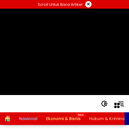
Langsung
×
Scroll Untuk Baca Artikel
ke
konten
Home
Nasional
Ekonomi & Bisnis
Hukum & Kriminal