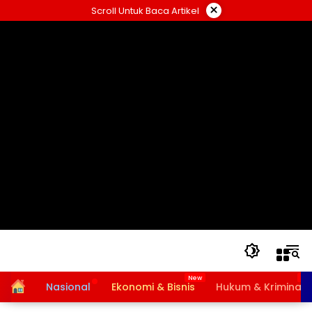
Langsung
×
Scroll Untuk Baca Artikel
ke
konten
Home
Nasional
Ekonomi & Bisnis
Hukum & Kriminal