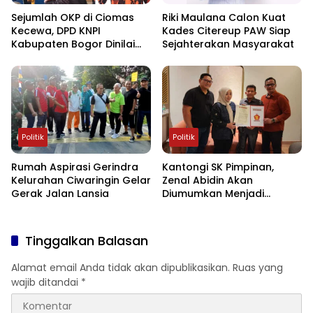
Sejumlah OKP di Ciomas
Riki Maulana Calon Kuat
Kecewa, DPD KNPI
Kades Citereup PAW Siap
Kabupaten Bogor Dinilai
Sejahterakan Masyarakat
Tidak Netral dan Terlalu
Intervensi Muscam
Politik
Politik
Rumah Aspirasi Gerindra
Kantongi SK Pimpinan,
Kelurahan Ciwaringin Gelar
Zenal Abidin Akan
Gerak Jalan Lansia
Diumumkan Menjadi
Pimpinan DPRD
Tinggalkan Balasan
Alamat email Anda tidak akan dipublikasikan.
Ruas yang
wajib ditandai
*