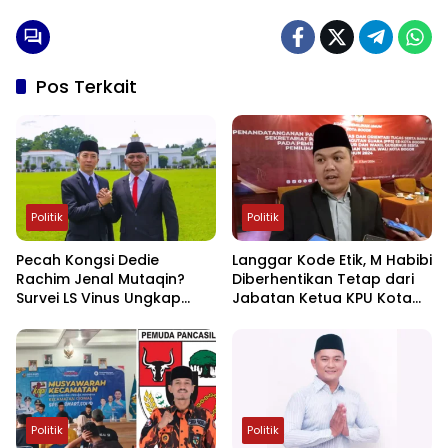
Pos Terkait
Politik
Politik
Pecah Kongsi Dedie
Langgar Kode Etik, M Habibi
Rachim Jenal Mutaqin?
Diberhentikan Tetap dari
Survei LS Vinus Ungkap
Jabatan Ketua KPU Kota
Selisih Kepuasan Publik di
Bogor
Bogor
Politik
Politik