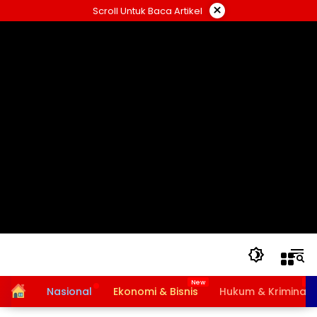
Langsung
×
Scroll Untuk Baca Artikel
ke
konten
Home
Nasional
Ekonomi & Bisnis
Hukum & Kriminal