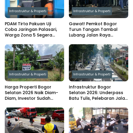
Infrastruktur & Properti
Infrastruktur & Properti
PDAM Tirta Pakuan Uji
Gawat! Pemkot Bogor
Coba Jaringan Palasari,
Turun Tangan Tambal
Warga Zona 5 Segera
Lubang Jalan Raya
Nikmati Air Mengalir 24
Pajajaran, Dedie Rachim
Jam
Ambil Langkah Berani
Infrastruktur & Properti
Infrastruktur & Properti
Harga Properti Bogor
Infrastruktur Bogor
Selatan 2026 Naik Diam-
Selatan 2026: Underpass
Diam, Investor Sudah
Batu Tulis, Pelebaran Jalan
Bergerak Lebih Dulu
& Dampaknya ke Properti