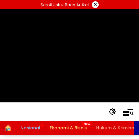
Langsung
×
Scroll Untuk Baca Artikel
ke
konten
Home
Nasional
Ekonomi & Bisnis
Hukum & Kriminal