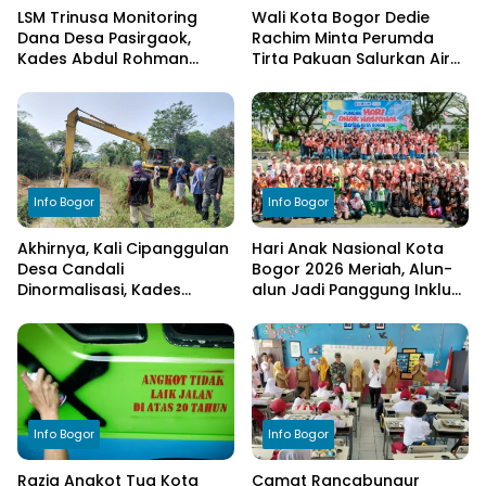
LSM Trinusa Monitoring
Wali Kota Bogor Dedie
Dana Desa Pasirgaok,
Rachim Minta Perumda
Kades Abdul Rohman
Tirta Pakuan Salurkan Air
Tegaskan Komitmen
Bersih bagi Warga
Transparansi Pengelolaan
Terdampak Kekeringan
Anggaran
Info Bogor
Info Bogor
Akhirnya, Kali Cipanggulan
Hari Anak Nasional Kota
Desa Candali
Bogor 2026 Meriah, Alun-
Dinormalisasi, Kades
alun Jadi Panggung Inklusi
Ucapkan Terima Kasih
Anak
kepada Bupati Bogor
Info Bogor
Info Bogor
Razia Angkot Tua Kota
Camat Rancabungur