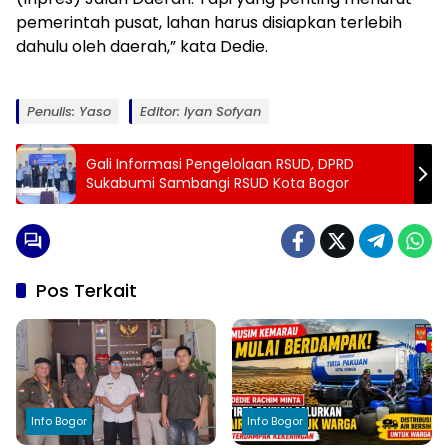
pemerintah pusat, lahan harus disiapkan terlebih
dahulu oleh daerah,” kata Dedie.
Penulis: Yaso
Editor: Iyan Sofyan
Gali Informasi Pengelolaan RSUD, DPRD
Sukabumi Sambangi RSUD Kota Bogor
Pos Terkait
Info Bogor
Info Bogor