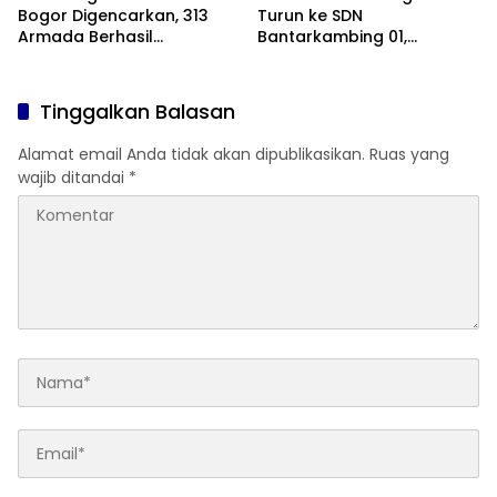
Bogor Digencarkan, 313
Turun ke SDN
Armada Berhasil
Bantarkambing 01,
Ditertibkan
Program KAMI Mendengar
Ungkap Kekurangan 9
Ruang Kelas dan 8 Guru
Tinggalkan Balasan
Alamat email Anda tidak akan dipublikasikan.
Ruas yang
wajib ditandai
*