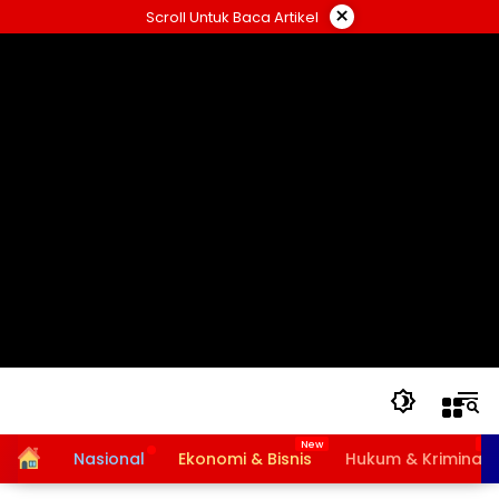
Langsung
×
Scroll Untuk Baca Artikel
ke
konten
Home
Nasional
Ekonomi & Bisnis
Hukum & Kriminal
Bansos PKH dan BPNT