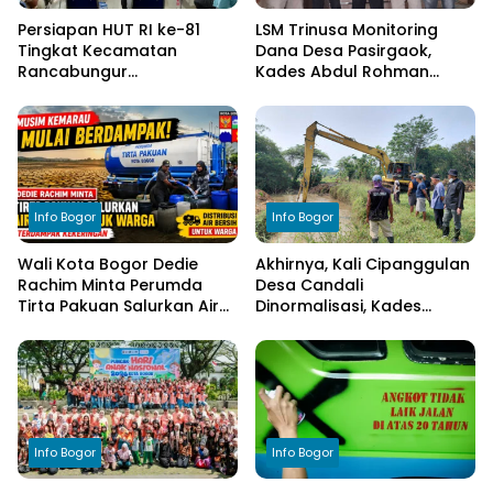
Persiapan HUT RI ke-81
LSM Trinusa Monitoring
Tingkat Kecamatan
Dana Desa Pasirgaok,
Rancabungur
Kades Abdul Rohman
Dimatangkan di Desa
Tegaskan Komitmen
Cimulang, Libatkan Seluruh
Transparansi Pengelolaan
Elemen Masyarakat
Anggaran
Info Bogor
Info Bogor
Wali Kota Bogor Dedie
Akhirnya, Kali Cipanggulan
Rachim Minta Perumda
Desa Candali
Tirta Pakuan Salurkan Air
Dinormalisasi, Kades
Bersih bagi Warga
Ucapkan Terima Kasih
Terdampak Kekeringan
kepada Bupati Bogor
Info Bogor
Info Bogor