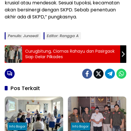
krusial atau mendesak. Sesuai tupoksi, kecamatan
akan bersinergi dengan SKPD. Sebab penentuan
akhir ada di SKPD,” pungkasnya.
Penulis: Junaedi
Editor: Rangga A
Curugbitung, Ciomas Rahayu dan Pasirgaok
Siap Gelar Pilkades
Pos Terkait
Info Bogor
Info Bogor