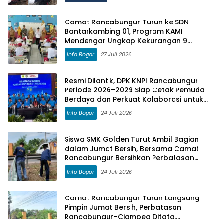
Camat Rancabungur Turun ke SDN
Bantarkambing 01, Program KAMI
Mendengar Ungkap Kekurangan 9
Ruang Kelas dan 8 Guru
Info Bogor
27 Juli 2026
Resmi Dilantik, DPK KNPI Rancabungur
Periode 2026–2029 Siap Cetak Pemuda
Berdaya dan Perkuat Kolaborasi untuk
Kemajuan Daerah
Info Bogor
24 Juli 2026
Siswa SMK Golden Turut Ambil Bagian
dalam Jumat Bersih, Bersama Camat
Rancabungur Bersihkan Perbatasan
Rancabungur–Ciampea
Info Bogor
24 Juli 2026
Camat Rancabungur Turun Langsung
Pimpin Jumat Bersih, Perbatasan
Rancabungur–Ciampea Ditata,