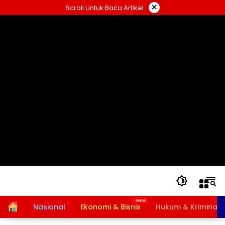
Langsung
×
Scroll Untuk Baca Artikel
ke
konten
Home
Nasional
Ekonomi & Bisnis
Hukum & Kriminal