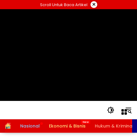
Langsung
×
Scroll Untuk Baca Artikel
ke
konten
Home
Nasional
Ekonomi & Bisnis
Hukum & Kriminal