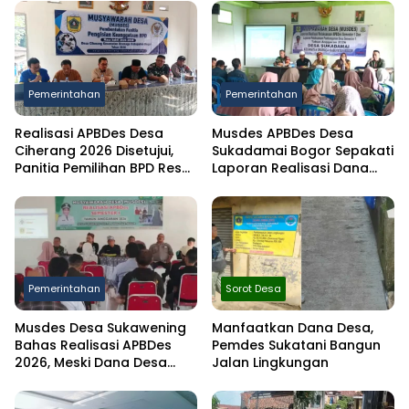
Pemerintahan
Pemerintahan
Realisasi APBDes Desa
Musdes APBDes Desa
Ciherang 2026 Disetujui,
Sukadamai Bogor Sepakati
Panitia Pemilihan BPD Resmi
Laporan Realisasi Dana
Dibentuk
Desa Semester I 2026
Pemerintahan
Sorot Desa
Musdes Desa Sukawening
Manfaatkan Dana Desa,
Bahas Realisasi APBDes
Pemdes Sukatani Bangun
2026, Meski Dana Desa
Jalan Lingkungan
Berkurang Infrastruktur
Tetap Dibangun