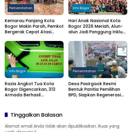
Pemerintahan
Info Bogor
Kemarau Panjang Kota
Hari Anak Nasional Kota
Bogor Makin Parah, Pemkot
Bogor 2026 Meriah, Alun-
Bergerak Cepat Atasi
alun Jadi Panggung Inklusi
Kekeringan
Anak
Info Bogor
Pemerintahan
Razia Angkot Tua Kota
Desa Pasirgaok Resmi
Bogor Digencarkan, 313
Bentuk Panitia Pemilihan
Armada Berhasil
BPD, Siapkan Regenerasi
Ditertibkan
Wakil Masyarakat untuk
Masa Jabatan 8 Tahun
Tinggalkan Balasan
Alamat email Anda tidak akan dipublikasikan.
Ruas yang