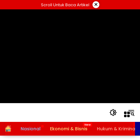
Langsung
×
Scroll Untuk Baca Artikel
ke
konten
Home
Nasional
Ekonomi & Bisnis
Hukum & Kriminal