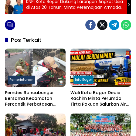
KNPI Kota Bogor Dukung Larangan Angkot Usia
di Atas 20 Tahun, Minta Peremajaan Armada
Dilakukan Terukur
Pos Terkait
Pemerintahan
Info Bogor
Pemdes Rancabungur
Wali Kota Bogor Dedie
Bersama Kecamatan
Rachim Minta Perumda
Percantik Perbatasan
Tirta Pakuan Salurkan Air
Ciampea, Cat Pagar Merah
Bersih bagi Warga
Putih Sambut HUT RI ke-81
Terdampak Kekeringan