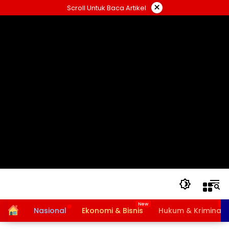
Langsung
×
Scroll Untuk Baca Artikel
ke
konten
Home
Nasional
Ekonomi & Bisnis
Hukum & Kriminal