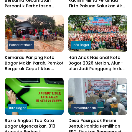
Bersama Kecamatan
Rachim Minta Perumda
Percantik Perbatasan
Tirta Pakuan Salurkan Air
Ciampea, Cat Pagar Merah
Bersih bagi Warga
Putih Sambut HUT RI ke-81
Terdampak Kekeringan
Pemerintahan
Info Bogor
Kemarau Panjang Kota
Hari Anak Nasional Kota
Bogor Makin Parah, Pemkot
Bogor 2026 Meriah, Alun-
Bergerak Cepat Atasi
alun Jadi Panggung Inklusi
Kekeringan
Anak
Info Bogor
Pemerintahan
Razia Angkot Tua Kota
Desa Pasirgaok Resmi
Bogor Digencarkan, 313
Bentuk Panitia Pemilihan
Armada Berhasil
BPD, Siapkan Regenerasi