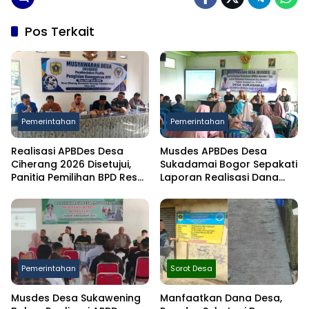
Pos Terkait
Pemerintahan
Pemerintahan
Realisasi APBDes Desa
Musdes APBDes Desa
Ciherang 2026 Disetujui,
Sukadamai Bogor Sepakati
Panitia Pemilihan BPD Resmi
Laporan Realisasi Dana
Dibentuk
Desa Semester I 2026
Pemerintahan
Sorot Desa
Musdes Desa Sukawening
Manfaatkan Dana Desa,