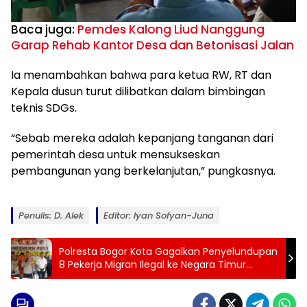
Baca juga:
Pemdes Kalong Liud Nanggung
Garap Rehab Kantor Desa dan Betonisasi Jalan
Ia menambahkan bahwa para ketua RW, RT dan
Kepala dusun turut dilibatkan dalam bimbingan
teknis SDGs.
“Sebab mereka adalah kepanjang tanganan dari
pemerintah desa untuk mensukseskan
pembangunan yang berkelanjutan,” pungkasnya.
Penulis: D. Alek
Editor: Iyan Sofyan-Juna
Polresta Bogor Kota Gagalkan Penyelundupan
8 Pekerja Migran Ilegal ke Negara Timur
Tengah