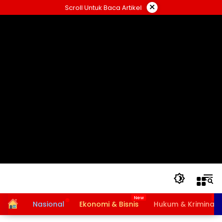
Langsung
×
Scroll Untuk Baca Artikel
ke
konten
Home
Nasional
Ekonomi & Bisnis
Hukum & Kriminal