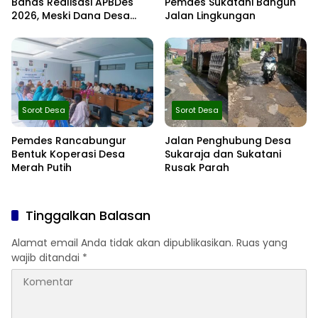
Bahas Realisasi APBDes
Pemdes Sukatani Bangun
2026, Meski Dana Desa
Jalan Lingkungan
Berkurang Infrastruktur
Tetap Dibangun
Sorot Desa
Sorot Desa
Pemdes Rancabungur
Jalan Penghubung Desa
Bentuk Koperasi Desa
Sukaraja dan Sukatani
Merah Putih
Rusak Parah
Tinggalkan Balasan
Alamat email Anda tidak akan dipublikasikan.
Ruas yang
wajib ditandai
*