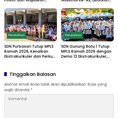
Positif dan Wujudkan
Nasional ke-42, Libatkan
Sekolah Ramah Anak
Orang Tua dan Gelar
Lomba Edukatif untuk
Cetak Generasi
Berprestasi
Pendidikan
Pendidikan
SDN Purbasari Tutup MPLS
SDN Gunung Batu 1 Tutup
Ramah 2026, Kenalkan
MPLS Ramah 2026 dengan
Ekstrakurikuler dan Perkuat
Demo 12 Ekstrakurikuler,
Komitmen Sekolah Anti-
Santunan 25 Anak Yatim,
Bullying
dan Komitmen Cetak Siswa
Berprestasi
Tinggalkan Balasan
Alamat email Anda tidak akan dipublikasikan.
Ruas yang
wajib ditandai
*