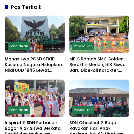
Pos Terkait
Pendidikan
Pendidikan
Mahasiswa PGSD STKIP
MPLS Ramah SMK Golden
Kusuma Negara Hidupkan
Berakhir Meriah, 613 Siswa
Nilai UUD 1945 Lewat
Baru Dibekali Karakter,
Educamp Inklusif di
Edukasi Anti Narkoba
Monumen Pancasila Sakti
hingga Demo
Ekstrakurikuler
Pendidikan
Pendidikan
Inspiratif! SDN Purbasari
SDN Ciheuleut 2 Bogor
Bogor Ajak Siswa Berkata
Rayakan Hari Anak