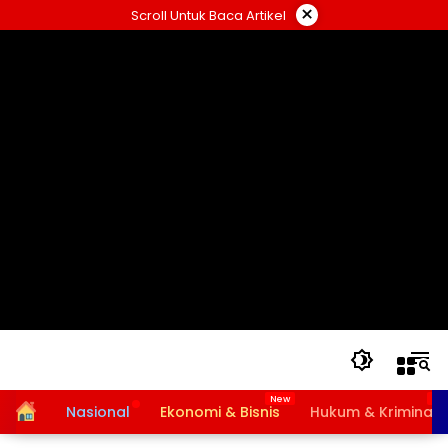
Langsung
×
Scroll Untuk Baca Artikel
ke
konten
Home
Nasional
Ekonomi & Bisnis
Hukum & Kriminal