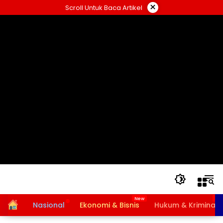
Langsung
×
Scroll Untuk Baca Artikel
ke
konten
Home
Nasional
Ekonomi & Bisnis
Hukum & Kriminal