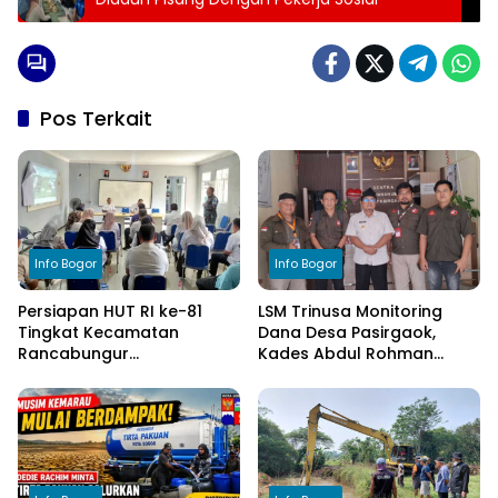
Pos Terkait
Info Bogor
Info Bogor
Persiapan HUT RI ke-81
LSM Trinusa Monitoring
Tingkat Kecamatan
Dana Desa Pasirgaok,
Rancabungur
Kades Abdul Rohman
Dimatangkan di Desa
Tegaskan Komitmen
Cimulang, Libatkan Seluruh
Transparansi Pengelolaan
Elemen Masyarakat
Anggaran