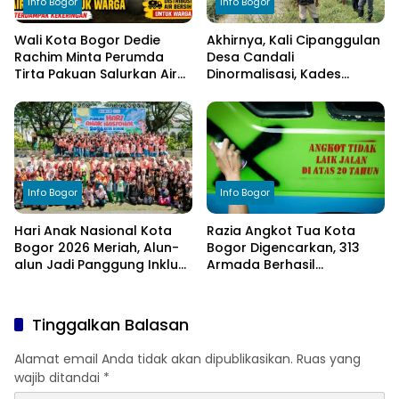
Info Bogor
Info Bogor
Wali Kota Bogor Dedie
Akhirnya, Kali Cipanggulan
Rachim Minta Perumda
Desa Candali
Tirta Pakuan Salurkan Air
Dinormalisasi, Kades
Bersih bagi Warga
Ucapkan Terima Kasih
Terdampak Kekeringan
kepada Bupati Bogor
Info Bogor
Info Bogor
Hari Anak Nasional Kota
Razia Angkot Tua Kota
Bogor 2026 Meriah, Alun-
Bogor Digencarkan, 313
alun Jadi Panggung Inklusi
Armada Berhasil
Anak
Ditertibkan
Tinggalkan Balasan
Alamat email Anda tidak akan dipublikasikan.
Ruas yang
wajib ditandai
*