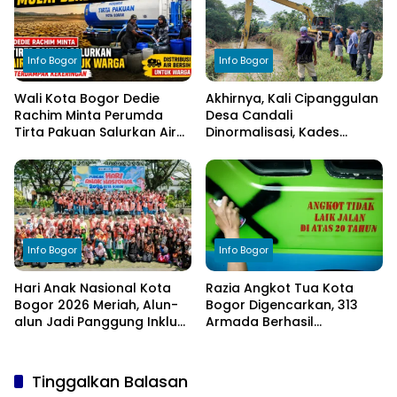
Info Bogor
Info Bogor
Wali Kota Bogor Dedie
Akhirnya, Kali Cipanggulan
Rachim Minta Perumda
Desa Candali
Tirta Pakuan Salurkan Air
Dinormalisasi, Kades
Bersih bagi Warga
Ucapkan Terima Kasih
Terdampak Kekeringan
kepada Bupati Bogor
Info Bogor
Info Bogor
Hari Anak Nasional Kota
Razia Angkot Tua Kota
Bogor 2026 Meriah, Alun-
Bogor Digencarkan, 313
alun Jadi Panggung Inklusi
Armada Berhasil
Anak
Ditertibkan
Tinggalkan Balasan