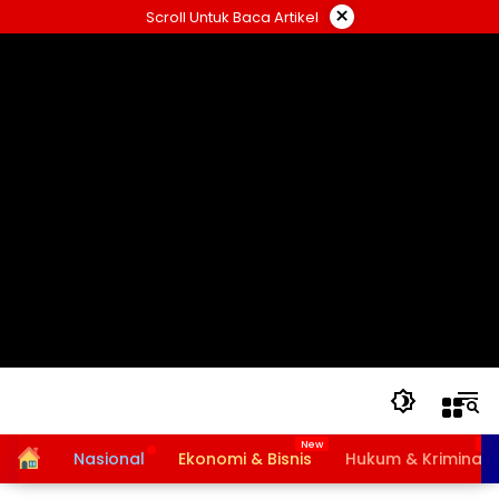
Langsung
×
Scroll Untuk Baca Artikel
ke
konten
Home
Nasional
Ekonomi & Bisnis
Hukum & Kriminal