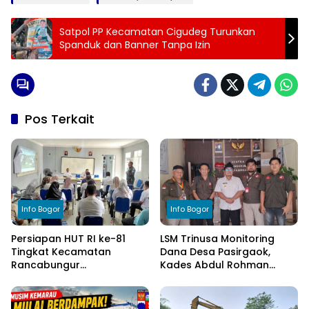
Satpol PP Kecamatan Cigudeg Turunkan
Spanduk dan Banner Tanpa Izin
Pos Terkait
Info Bogor
Info Bogor
Persiapan HUT RI ke-81
LSM Trinusa Monitoring
Tingkat Kecamatan
Dana Desa Pasirgaok,
Rancabungur
Kades Abdul Rohman
Dimatangkan di Desa
Tegaskan Komitmen
Cimulang, Libatkan Seluruh
Transparansi Pengelolaan
Elemen Masyarakat
Anggaran