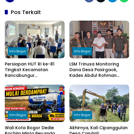
Pos Terkait
Info Bogor
Info Bogor
Persiapan HUT RI ke-81
LSM Trinusa Monitoring
Tingkat Kecamatan
Dana Desa Pasirgaok,
Rancabungur
Kades Abdul Rohman
Dimatangkan di Desa
Tegaskan Komitmen
Cimulang, Libatkan Seluruh
Transparansi Pengelolaan
Elemen Masyarakat
Anggaran
Info Bogor
Info Bogor
Wali Kota Bogor Dedie
Akhirnya, Kali Cipanggulan
Rachim Minta Perumda
Desa Candali