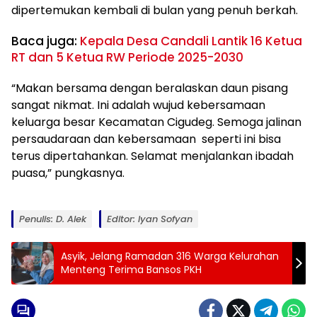
dipertemukan kembali di bulan yang penuh berkah.
Baca juga:
Kepala Desa Candali Lantik 16 Ketua
RT dan 5 Ketua RW Periode 2025-2030
“Makan bersama dengan beralaskan daun pisang
sangat nikmat. Ini adalah wujud kebersamaan
keluarga besar Kecamatan Cigudeg. Semoga jalinan
persaudaraan dan kebersamaan seperti ini bisa
terus dipertahankan. Selamat menjalankan ibadah
puasa,” pungkasnya.
Penulis: D. Alek
Editor: Iyan Sofyan
Asyik, Jelang Ramadan 316 Warga Kelurahan
Menteng Terima Bansos PKH