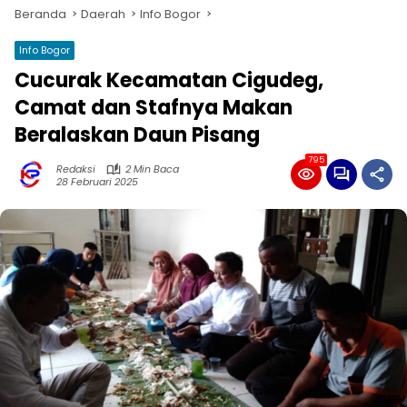
Beranda
Daerah
Info Bogor
Info Bogor
Cucurak Kecamatan Cigudeg,
Camat dan Stafnya Makan
Beralaskan Daun Pisang
795
Redaksi
2 Min Baca
28 Februari 2025