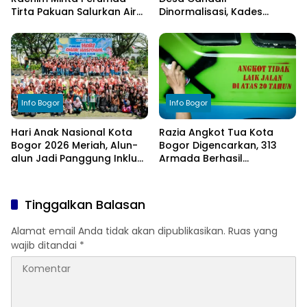
Tirta Pakuan Salurkan Air
Dinormalisasi, Kades
Bersih bagi Warga
Ucapkan Terima Kasih
Terdampak Kekeringan
kepada Bupati Bogor
Info Bogor
Info Bogor
Hari Anak Nasional Kota
Razia Angkot Tua Kota
Bogor 2026 Meriah, Alun-
Bogor Digencarkan, 313
alun Jadi Panggung Inklusi
Armada Berhasil
Anak
Ditertibkan
Tinggalkan Balasan
Alamat email Anda tidak akan dipublikasikan.
Ruas yang
wajib ditandai
*