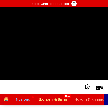
Langsung
×
Scroll Untuk Baca Artikel
ke
konten
Home
Nasional
Ekonomi & Bisnis
Hukum & Kriminal