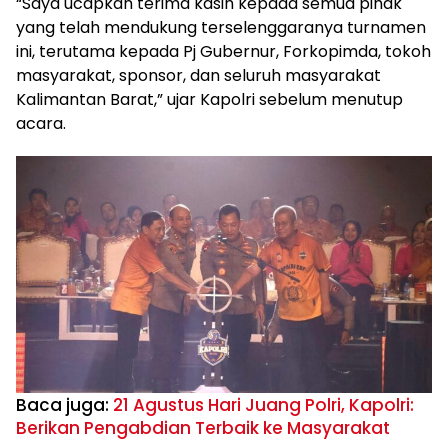
“Saya ucapkan terima kasih kepada semua pihak
yang telah mendukung terselenggaranya turnamen
ini, terutama kepada Pj Gubernur, Forkopimda, tokoh
masyarakat, sponsor, dan seluruh masyarakat
Kalimantan Barat,” ujar Kapolri sebelum menutup
acara.
Baca juga:
21 Agustus Hari Juang Polri, Kapolri:
Berikan Pengabdian Terbaik ke Masyarakat