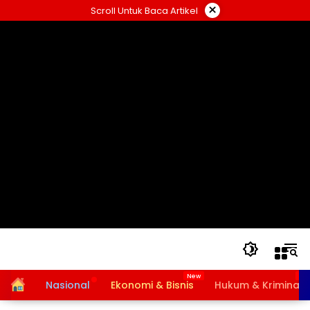
Langsung
×
Scroll Untuk Baca Artikel
ke
konten
Home
Nasional
Ekonomi & Bisnis
Hukum & Kriminal