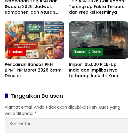
Perbedaan THR ASN dan
THR ASN 2026 Cair Kapan?
Swasta 2026: Jadwal,
Terungkap Fakta Terbaru
Komponen, dan Aturan
dan Prediksi Resminya
Lengkapnya
Nasional
Ekonomi & Bisnis
Pencairan Bansos PKH
Impor 105.000 Pick-Up
BPNT PIP Maret 2026 Resmi
India dan Implikasinya
Dimulai
terhadap Industri Kaca
Otomotif Nasional
Tinggalkan Balasan
Alamat email Anda tidak akan dipublikasikan.
Ruas yang
wajib ditandai
*