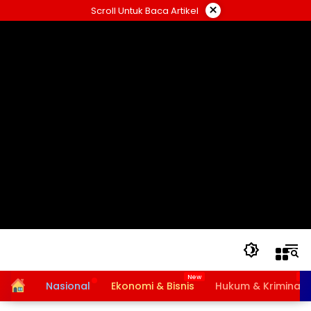
Langsung
×
Scroll Untuk Baca Artikel
ke
konten
Home
Nasional
Ekonomi & Bisnis
Hukum & Kriminal