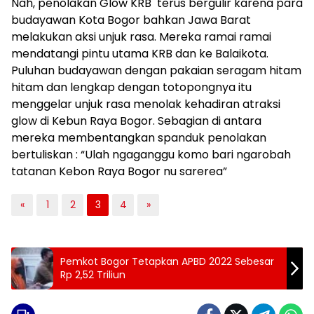
Nah, penolakan Glow KRB terus bergulir karena para
budayawan Kota Bogor bahkan Jawa Barat
melakukan aksi unjuk rasa. Mereka ramai ramai
mendatangi pintu utama KRB dan ke Balaikota.
Puluhan budayawan dengan pakaian seragam hitam
hitam dan lengkap dengan totopongnya itu
menggelar unjuk rasa menolak kehadiran atraksi
glow di Kebun Raya Bogor. Sebagian di antara
mereka membentangkan spanduk penolakan
bertuliskan : “Ulah ngaganggu komo bari ngarobah
tatanan Kebon Raya Bogor nu sarerea”
«
1
2
3
4
»
Pemkot Bogor Tetapkan APBD 2022 Sebesar
Rp 2,52 Triliun