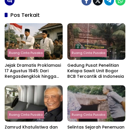
Pos Terkait
Ruang Cinta Pusaka
Ruang Cinta Pusaka
Jejak Dramatis Proklamasi
Gedung Pusat Penelitian
17 Agustus 1945: Dari
Kelapa Sawit Unit Bogor
Rengasdengklok hingga
BCB Tercantik di Indonesia
Lahirnya Republik
Indonesia
Ruang Cinta Pusaka
Ruang Cinta Pusaka
Zamrud Khatulistiwa dan
Selintas Sejarah Penemuan