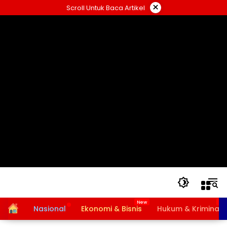
Langsung
×
Scroll Untuk Baca Artikel
ke
konten
Home
Nasional
Ekonomi & Bisnis
Hukum & Kriminal