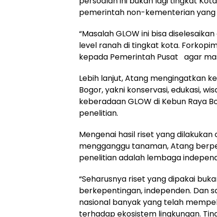
persoalan ini bukan lagi tingkat Ko
pemerintah non-kementerian yang b
“Masalah GLOW ini bisa diselesaikan
level ranah di tingkat kota. Forko
kepada Pemerintah Pusat agar masal
Lebih lanjut, Atang mengingatkan 
Bogor, yakni konservasi, edukasi, wis
keberadaan GLOW di Kebun Raya Bog
penelitian.
Mengenai hasil riset yang dilakuk
mengganggu tanaman, Atang berp
penelitian adalah lembaga indepen
“Seharusnya riset yang dipakai bukan 
berkepentingan, independen. Dan say
nasional banyak yang telah mempel
terhadap ekosistem lingkungan. Ting