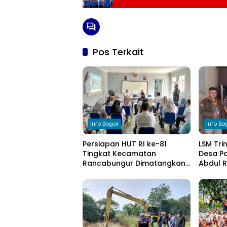
Pos Terkait
Info Bogor
Info Bo
Persiapan HUT RI ke-81
LSM Tri
Tingkat Kecamatan
Desa Pa
Rancabungur Dimatangkan
Abdul 
di Desa Cimulang, Libatkan
Komitm
Seluruh Elemen Masyarakat
Pengel