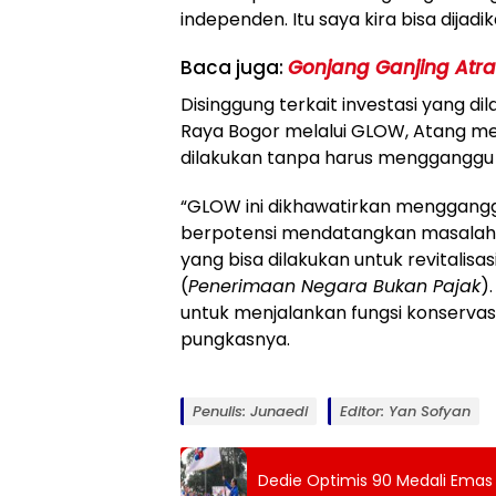
independen. Itu saya kira bisa dijadik
Baca juga:
Gonjang Ganjing Atr
Disinggung terkait investasi yang dil
Raya Bogor melalui GLOW, Atang me
dilakukan tanpa harus mengganggu
“GLOW ini dikhawatirkan mengganggu
berpotensi mendatangkan masalah 
yang bisa dilakukan untuk revitali
(
Penerimaan Negara Bukan Pajak
)
untuk menjalankan fungsi konservasi, 
pungkasnya.
Penulis: Junaedi
Editor: Yan Sofyan
Dedie Optimis 90 Medali Emas B