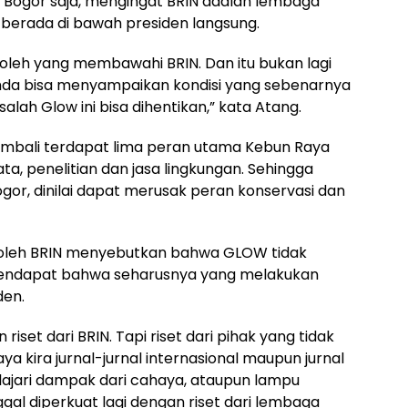
ta Bogor saja, mengingat BRIN adalah lembaga
erada di bawah presiden langsung.
 oleh yang membawahi BRIN. Dan itu bukan lagi
pimda bisa menyampaikan kondisi yang sebenarnya
ah Glow ini bisa dihentikan,” kata Atang.
kembali terdapat lima peran utama Kebun Raya
ata, penelitian dan jasa lingkungan. Sehingga
or, dinilai dapat merusak peran konservasi dan
an oleh BRIN menyebutkan bahwa GLOW tidak
endapat bahwa seharusnya yang melakukan
den.
riset dari BRIN. Tapi riset dari pihak yang tidak
a kira jurnal-jurnal internasional maupun jurnal
ajari dampak dari cahaya, ataupun lampu
gal diperkuat lagi dengan riset dari lembaga