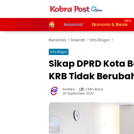
Langsung
ke
konten
Home
Nasional
Ekonomi & Bisnis
Beranda
Daerah
Info Bogor
Info Bogor
Sikap DPRD Kota 
KRB Tidak Beruba
Redaksi
2 Min Baca
20 September 2022