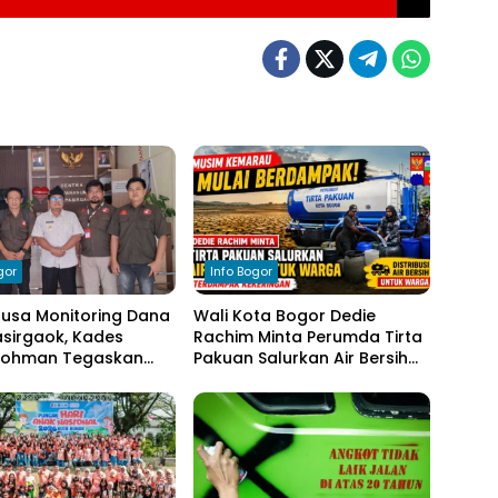
gor
Info Bogor
nusa Monitoring Dana
Wali Kota Bogor Dedie
sirgaok, Kades
Rachim Minta Perumda Tirta
Rohman Tegaskan
Pakuan Salurkan Air Bersih
en Transparansi
bagi Warga Terdampak
olaan Anggaran
Kekeringan