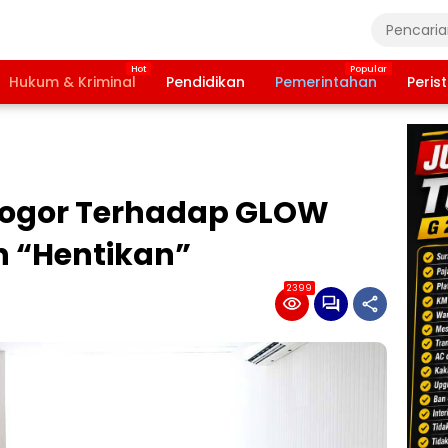
Hukum & Kriminal
Pendidikan
Pemerintahan
Peris
Bogor Terhadap GLOW
h “Hentikan”
2399