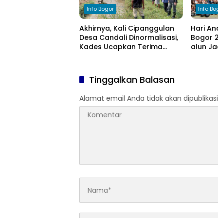
Info Bogor
Info Bo
Akhirnya, Kali Cipanggulan
Hari An
Desa Candali Dinormalisasi,
Bogor 2
Kades Ucapkan Terima
alun Ja
Kasih kepada Bupati Bogor
Anak
Tinggalkan Balasan
Alamat email Anda tidak akan dipublikasi