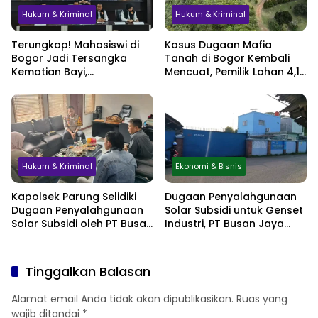
Hukum & Kriminal
Hukum & Kriminal
Terungkap! Mahasiswi di
Kasus Dugaan Mafia
Bogor Jadi Tersangka
Tanah di Bogor Kembali
Kematian Bayi,
Mencuat, Pemilik Lahan 4,1
Sembunyikan Kehamilan
Hektare Minta
hingga Simpan Jasad di
Perlindungan Hukum
Lemari
Hukum & Kriminal
Ekonomi & Bisnis
Kapolsek Parung Selidiki
Dugaan Penyalahgunaan
Dugaan Penyalahgunaan
Solar Subsidi untuk Genset
Solar Subsidi oleh PT Busan
Industri, PT Busan Jaya
Jaya Sukses
Sukses Akui Pembelian 60
Liter BBM
Tinggalkan Balasan
Alamat email Anda tidak akan dipublikasikan.
Ruas yang
wajib ditandai
*