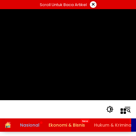
Langsung
×
Scroll Untuk Baca Artikel
ke
konten
Home
Nasional
Ekonomi & Bisnis
Hukum & Kriminal