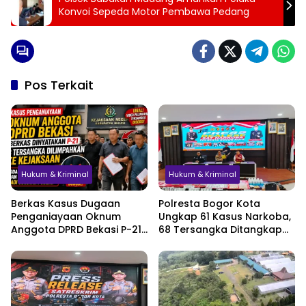
Konvoi Sepeda Motor Pembawa Pedang
Pos Terkait
Hukum & Kriminal
Hukum & Kriminal
Berkas Kasus Dugaan
Polresta Bogor Kota
Penganiayaan Oknum
Ungkap 61 Kasus Narkoba,
Anggota DPRD Bekasi P-21,
68 Tersangka Ditangkap
Pelimpahan Tersangka
dalam Tiga Bulan
Jadi Sorotan